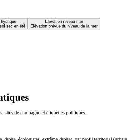
 hydrique
Élévation niveau mer
sol sec en été
Élévation prévue du niveau de la mer
atiques
 sites de campagne et étiquettes politiques.
oite, écologistes, extrême-droite), par profil territorial (urbain,