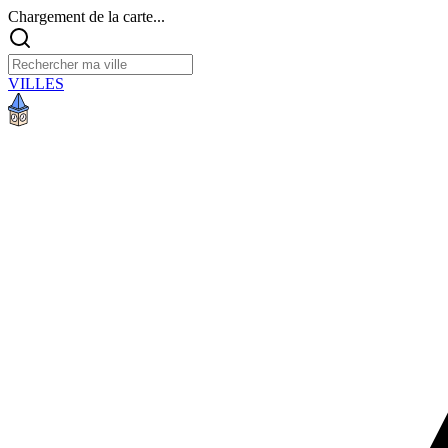
Chargement de la carte...
VILLES