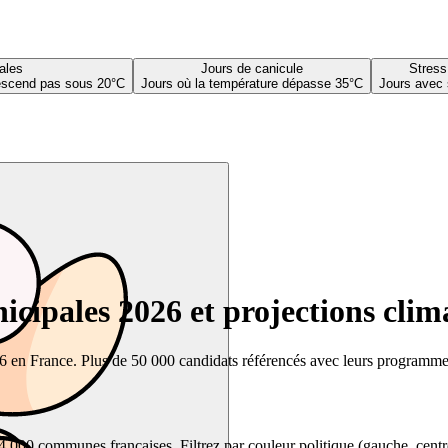
ales
Jours de canicule
Stress
descend pas sous 20°C
Jours où la température dépasse 35°C
Jours avec 
cipales 2026 et projections clim
26 en France. Plus de 50 000 candidats référencés avec leurs programmes,
00 communes françaises. Filtrez par couleur politique (gauche, centre, dr