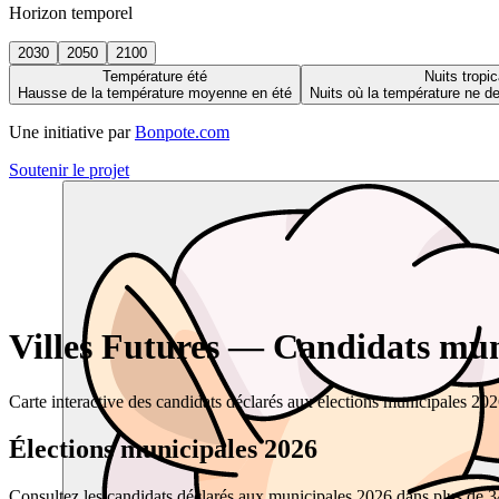
Horizon temporel
2030
2050
2100
Température été
Nuits tropic
Hausse de la température moyenne en été
Nuits où la température ne 
Une initiative par
Bonpote.com
Soutenir le projet
Villes Futures — Candidats muni
Carte interactive des candidats déclarés aux élections municipales 20
Élections municipales 2026
Consultez les candidats déclarés aux municipales 2026 dans plus de 34 0