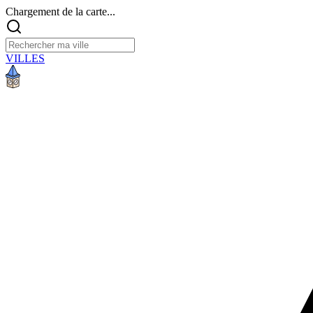
Chargement de la carte...
VILLES