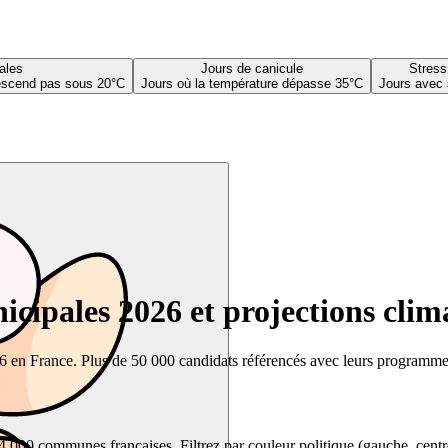
ales
Jours de canicule
Stress
descend pas sous 20°C
Jours où la température dépasse 35°C
Jours avec 
cipales 2026 et projections clim
26 en France. Plus de 50 000 candidats référencés avec leurs programmes,
00 communes françaises. Filtrez par couleur politique (gauche, centre, dr