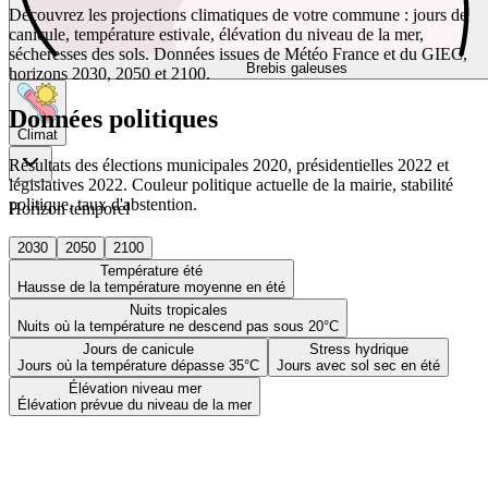
Découvrez les projections climatiques de votre commune : jours de
canicule, température estivale, élévation du niveau de la mer,
sécheresses des sols. Données issues de Météo France et du GIEC,
Brebis galeuses
horizons 2030, 2050 et 2100.
Données politiques
Climat
Résultats des élections municipales 2020, présidentielles 2022 et
législatives 2022. Couleur politique actuelle de la mairie, stabilité
politique, taux d'abstention.
Horizon temporel
2030
2050
2100
Température été
Hausse de la température moyenne en été
Nuits tropicales
Nuits où la température ne descend pas sous 20°C
Jours de canicule
Stress hydrique
Jours où la température dépasse 35°C
Jours avec sol sec en été
Élévation niveau mer
Élévation prévue du niveau de la mer