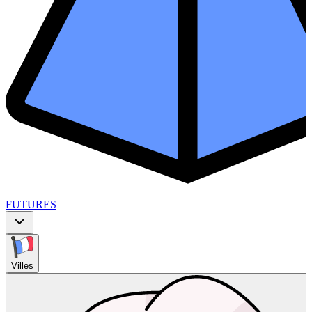
FUTURES
Villes