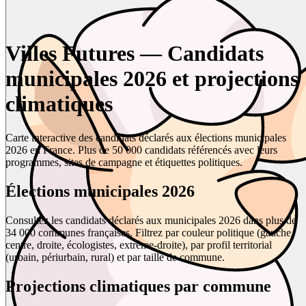
Villes Futures — Candidats
municipales 2026 et projections
climatiques
Carte interactive des candidats déclarés aux élections municipales
2026 en France. Plus de 50 000 candidats référencés avec leurs
programmes, sites de campagne et étiquettes politiques.
Élections municipales 2026
Consultez les candidats déclarés aux municipales 2026 dans plus de
34 000 communes françaises. Filtrez par couleur politique (gauche,
centre, droite, écologistes, extrême-droite), par profil territorial
(urbain, périurbain, rural) et par taille de commune.
Projections climatiques par commune