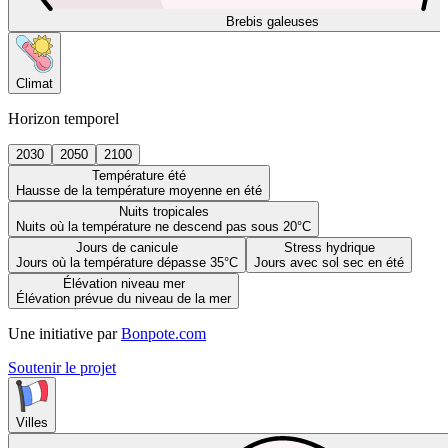
Brebis galeuses
Climat
Horizon temporel
2030
2050
2100
Température été
Hausse de la température moyenne en été
Nuits tropicales
Nuits où la température ne descend pas sous 20°C
Jours de canicule
Stress hydrique
Jours où la température dépasse 35°C
Jours avec sol sec en été
Élévation niveau mer
Élévation prévue du niveau de la mer
Une initiative par
Bonpote.com
Soutenir le projet
Villes