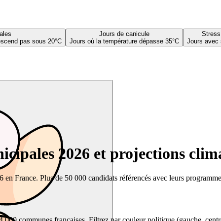
ales
Jours de canicule
Stress
descend pas sous 20°C
Jours où la température dépasse 35°C
Jours avec 
cipales 2026 et projections clim
26 en France. Plus de 50 000 candidats référencés avec leurs programmes,
00 communes françaises. Filtrez par couleur politique (gauche, centre, dr