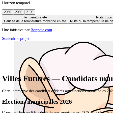
Horizon temporel
2030
2050
2100
Température été
Nuits tropic
Hausse de la température moyenne en été
Nuits où la température ne 
Une initiative par
Bonpote.com
Soutenir le projet
Villes Futures — Candidats muni
Carte interactive des candidats déclarés aux élections municipales 20
Élections municipales 2026
Consultez les candidats déclarés aux municipales 2026 dans plus de 34 0