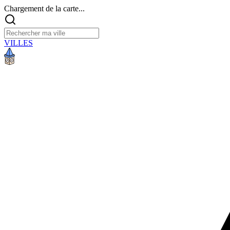
Chargement de la carte...
VILLES