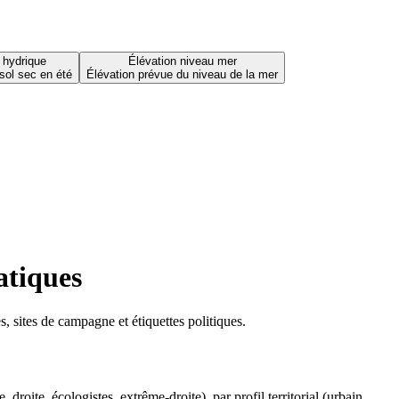
 hydrique
Élévation niveau mer
sol sec en été
Élévation prévue du niveau de la mer
atiques
 sites de campagne et étiquettes politiques.
oite, écologistes, extrême-droite), par profil territorial (urbain,