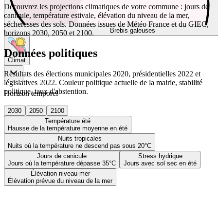
Découvrez les projections climatiques de votre commune : jours de
canicule, température estivale, élévation du niveau de la mer,
sécheresses des sols. Données issues de Météo France et du GIEC,
Brebis galeuses
horizons 2030, 2050 et 2100.
Données politiques
Climat
Résultats des élections municipales 2020, présidentielles 2022 et
législatives 2022. Couleur politique actuelle de la mairie, stabilité
politique, taux d'abstention.
Horizon temporel
2030
2050
2100
Température été
Hausse de la température moyenne en été
Nuits tropicales
Nuits où la température ne descend pas sous 20°C
Jours de canicule
Stress hydrique
Jours où la température dépasse 35°C
Jours avec sol sec en été
Élévation niveau mer
Élévation prévue du niveau de la mer