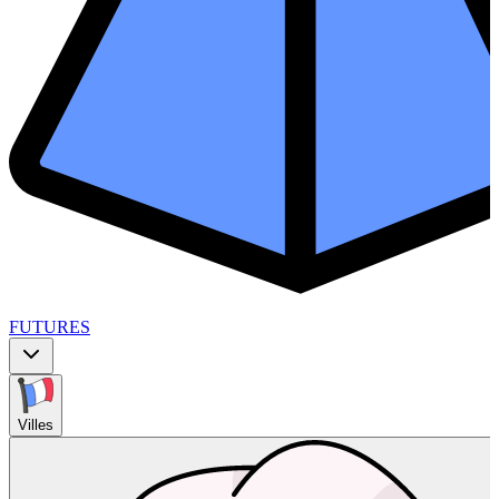
FUTURES
Villes