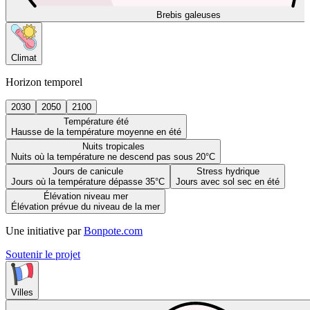
Brebis galeuses
Climat
Horizon temporel
2030
2050
2100
Température été
Hausse de la température moyenne en été
Nuits tropicales
Nuits où la température ne descend pas sous 20°C
Jours de canicule
Stress hydrique
Jours où la température dépasse 35°C
Jours avec sol sec en été
Élévation niveau mer
Élévation prévue du niveau de la mer
Une initiative par
Bonpote.com
Soutenir le projet
Villes