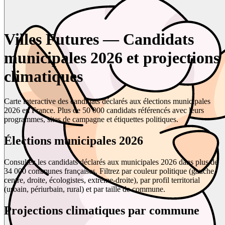
Villes Futures — Candidats
municipales 2026 et projections
climatiques
Carte interactive des candidats déclarés aux élections municipales
2026 en France. Plus de 50 000 candidats référencés avec leurs
programmes, sites de campagne et étiquettes politiques.
Élections municipales 2026
Consultez les candidats déclarés aux municipales 2026 dans plus de
34 000 communes françaises. Filtrez par couleur politique (gauche,
centre, droite, écologistes, extrême-droite), par profil territorial
(urbain, périurbain, rural) et par taille de commune.
Projections climatiques par commune