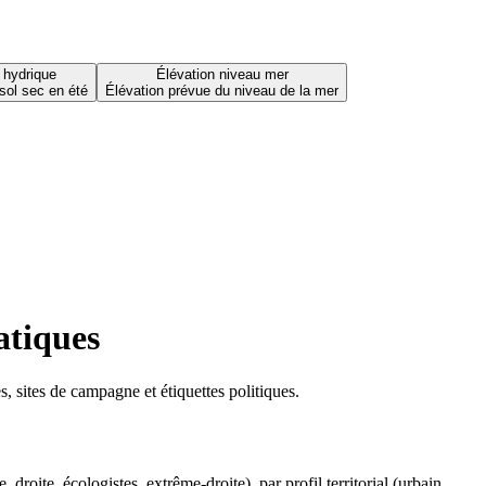
 hydrique
Élévation niveau mer
sol sec en été
Élévation prévue du niveau de la mer
atiques
 sites de campagne et étiquettes politiques.
oite, écologistes, extrême-droite), par profil territorial (urbain,