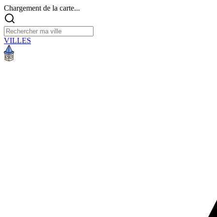
Chargement de la carte...
VILLES