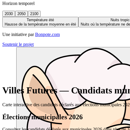
Horizon temporel
2030
2050
2100
Température été
Nuits tropic
Hausse de la température moyenne en été
Nuits où la température ne 
Une initiative par
Bonpote.com
Soutenir le projet
Villes Futures — Candidats muni
Carte interactive des candidats déclarés aux élections municipales 20
Élections municipales 2026
Consultez les candidats déclarés aux municipales 2026 dans plus de 34 0