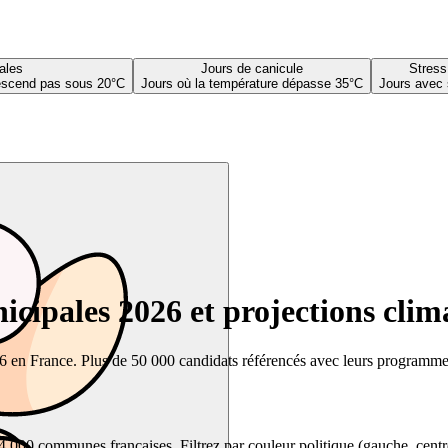
ales
Jours de canicule
Stress
descend pas sous 20°C
Jours où la température dépasse 35°C
Jours avec 
cipales 2026 et projections clim
26 en France. Plus de 50 000 candidats référencés avec leurs programmes,
00 communes françaises. Filtrez par couleur politique (gauche, centre, dr