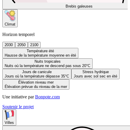
Brebis galeuses
Climat
Horizon temporel
2030
2050
2100
Température été
Hausse de la température moyenne en été
Nuits tropicales
Nuits où la température ne descend pas sous 20°C
Jours de canicule
Stress hydrique
Jours où la température dépasse 35°C
Jours avec sol sec en été
Élévation niveau mer
Élévation prévue du niveau de la mer
Une initiative par
Bonpote.com
Soutenir le projet
Villes