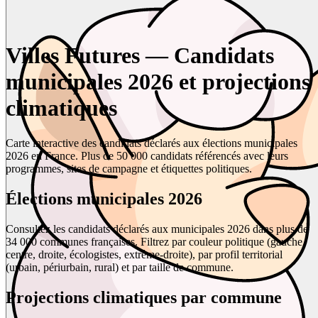
Villes Futures — Candidats
municipales 2026 et projections
climatiques
Carte interactive des candidats déclarés aux élections municipales
2026 en France. Plus de 50 000 candidats référencés avec leurs
programmes, sites de campagne et étiquettes politiques.
Élections municipales 2026
Consultez les candidats déclarés aux municipales 2026 dans plus de
34 000 communes françaises. Filtrez par couleur politique (gauche,
centre, droite, écologistes, extrême-droite), par profil territorial
(urbain, périurbain, rural) et par taille de commune.
Projections climatiques par commune