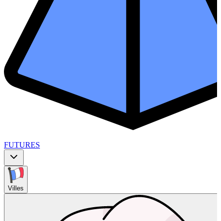
FUTURES
Villes