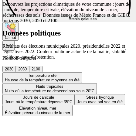
Découvrez les projections climatiques de votre commune : jours de
canicule, température estivale, élévation du niveau de la mer,
sécheresses des sols. Données issues de Météo France et du GIEC,
Brebis galeuses
horizons 2030, 2050 et 2100.
Données politiques
Climat
Résultats des élections municipales 2020, présidentielles 2022 et
législatives 2022. Couleur politique actuelle de la mairie, stabilité
politique, taux d'abstention.
Horizon temporel
2030
2050
2100
Température été
Hausse de la température moyenne en été
Nuits tropicales
Nuits où la température ne descend pas sous 20°C
Jours de canicule
Stress hydrique
Jours où la température dépasse 35°C
Jours avec sol sec en été
Élévation niveau mer
Élévation prévue du niveau de la mer