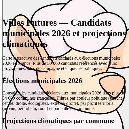
Villes Futures — Candidats
municipales 2026 et projections
climatiques
Carte interactive des candidats déclarés aux élections municipales
2026 en France. Plus de 50 000 candidats référencés avec leurs
programmes, sites de campagne et étiquettes politiques.
Élections municipales 2026
Consultez les candidats déclarés aux municipales 2026 dans plus de
34 000 communes françaises. Filtrez par couleur politique (gauche,
centre, droite, écologistes, extrême-droite), par profil territorial
(urbain, périurbain, rural) et par taille de commune.
Projections climatiques par commune