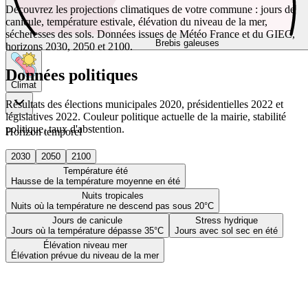
Découvrez les projections climatiques de votre commune : jours de
canicule, température estivale, élévation du niveau de la mer,
sécheresses des sols. Données issues de Météo France et du GIEC,
Brebis galeuses
horizons 2030, 2050 et 2100.
Données politiques
Climat
Résultats des élections municipales 2020, présidentielles 2022 et
législatives 2022. Couleur politique actuelle de la mairie, stabilité
politique, taux d'abstention.
Horizon temporel
2030
2050
2100
Température été
Hausse de la température moyenne en été
Nuits tropicales
Nuits où la température ne descend pas sous 20°C
Jours de canicule
Stress hydrique
Jours où la température dépasse 35°C
Jours avec sol sec en été
Élévation niveau mer
Élévation prévue du niveau de la mer