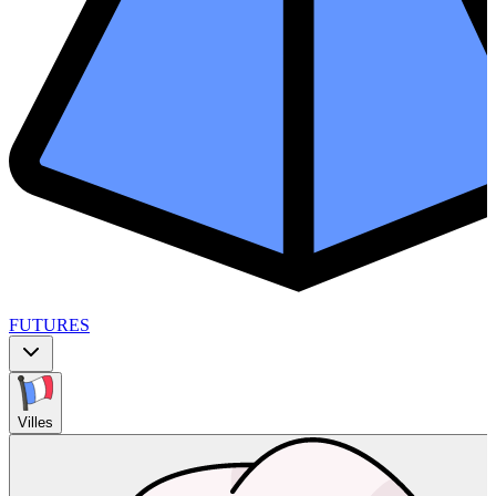
FUTURES
Villes