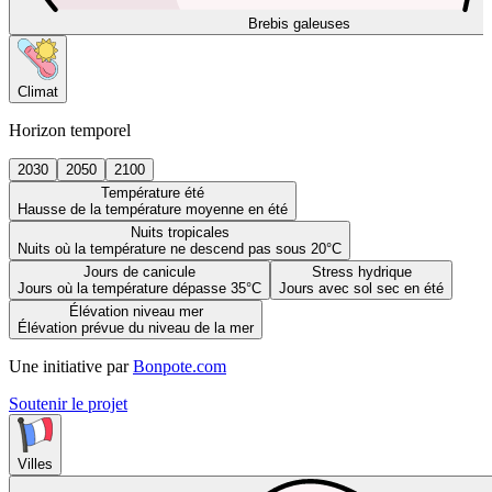
Brebis galeuses
Climat
Horizon temporel
2030
2050
2100
Température été
Hausse de la température moyenne en été
Nuits tropicales
Nuits où la température ne descend pas sous 20°C
Jours de canicule
Stress hydrique
Jours où la température dépasse 35°C
Jours avec sol sec en été
Élévation niveau mer
Élévation prévue du niveau de la mer
Une initiative par
Bonpote.com
Soutenir le projet
Villes