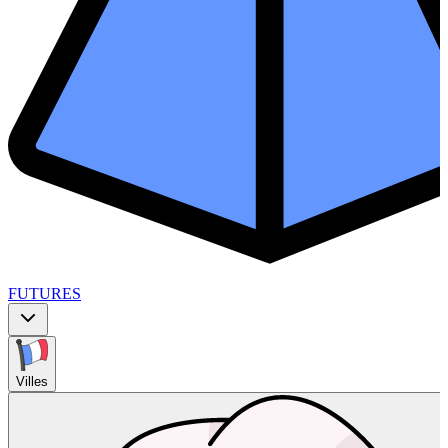
FUTURES
Villes