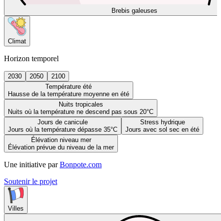
Brebis galeuses
Climat
Horizon temporel
2030
2050
2100
Température été
Hausse de la température moyenne en été
Nuits tropicales
Nuits où la température ne descend pas sous 20°C
Jours de canicule
Stress hydrique
Jours où la température dépasse 35°C
Jours avec sol sec en été
Élévation niveau mer
Élévation prévue du niveau de la mer
Une initiative par
Bonpote.com
Soutenir le projet
Villes