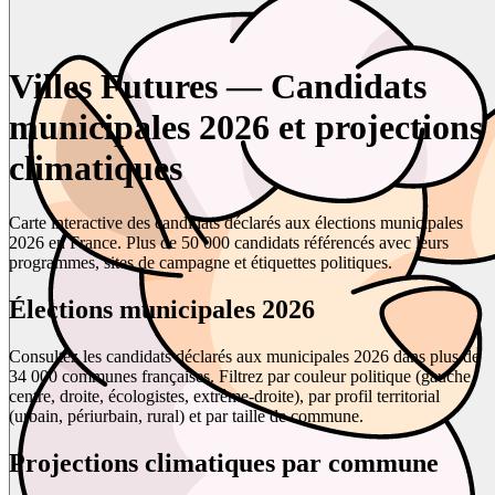
Villes Futures — Candidats
municipales 2026 et projections
climatiques
Carte interactive des candidats déclarés aux élections municipales
2026 en France. Plus de 50 000 candidats référencés avec leurs
programmes, sites de campagne et étiquettes politiques.
Élections municipales 2026
Consultez les candidats déclarés aux municipales 2026 dans plus de
34 000 communes françaises. Filtrez par couleur politique (gauche,
centre, droite, écologistes, extrême-droite), par profil territorial
(urbain, périurbain, rural) et par taille de commune.
Projections climatiques par commune