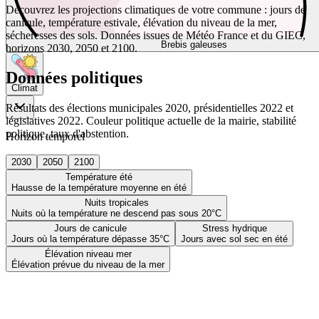
Découvrez les projections climatiques de votre commune : jours de
canicule, température estivale, élévation du niveau de la mer,
sécheresses des sols. Données issues de Météo France et du GIEC,
Brebis galeuses
horizons 2030, 2050 et 2100.
Données politiques
Climat
Résultats des élections municipales 2020, présidentielles 2022 et
législatives 2022. Couleur politique actuelle de la mairie, stabilité
politique, taux d'abstention.
Horizon temporel
2030
2050
2100
Température été
Hausse de la température moyenne en été
Nuits tropicales
Nuits où la température ne descend pas sous 20°C
Jours de canicule
Stress hydrique
Jours où la température dépasse 35°C
Jours avec sol sec en été
Élévation niveau mer
Élévation prévue du niveau de la mer