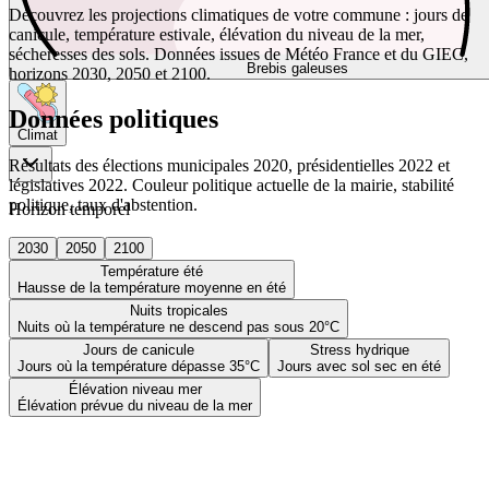
Découvrez les projections climatiques de votre commune : jours de
canicule, température estivale, élévation du niveau de la mer,
sécheresses des sols. Données issues de Météo France et du GIEC,
Brebis galeuses
horizons 2030, 2050 et 2100.
Données politiques
Climat
Résultats des élections municipales 2020, présidentielles 2022 et
législatives 2022. Couleur politique actuelle de la mairie, stabilité
politique, taux d'abstention.
Horizon temporel
2030
2050
2100
Température été
Hausse de la température moyenne en été
Nuits tropicales
Nuits où la température ne descend pas sous 20°C
Jours de canicule
Stress hydrique
Jours où la température dépasse 35°C
Jours avec sol sec en été
Élévation niveau mer
Élévation prévue du niveau de la mer