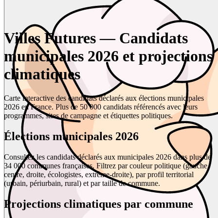
Villes Futures — Candidats
municipales 2026 et projections
climatiques
Carte interactive des candidats déclarés aux élections municipales
2026 en France. Plus de 50 000 candidats référencés avec leurs
programmes, sites de campagne et étiquettes politiques.
Élections municipales 2026
Consultez les candidats déclarés aux municipales 2026 dans plus de
34 000 communes françaises. Filtrez par couleur politique (gauche,
centre, droite, écologistes, extrême-droite), par profil territorial
(urbain, périurbain, rural) et par taille de commune.
Projections climatiques par commune