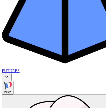
FUTURES
Villes