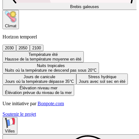
Brebis galeuses
Climat
Horizon temporel
2030
2050
2100
Température été
Hausse de la température moyenne en été
Nuits tropicales
Nuits où la température ne descend pas sous 20°C
Jours de canicule
Stress hydrique
Jours où la température dépasse 35°C
Jours avec sol sec en été
Élévation niveau mer
Élévation prévue du niveau de la mer
Une initiative par
Bonpote.com
Soutenir le projet
Villes