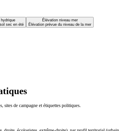
 hydrique
Élévation niveau mer
sol sec en été
Élévation prévue du niveau de la mer
atiques
 sites de campagne et étiquettes politiques.
oite, écologistes, extrême-droite), par profil territorial (urbain,