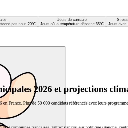
ales
Jours de canicule
Stress
descend pas sous 20°C
Jours où la température dépasse 35°C
Jours avec 
cipales 2026 et projections clim
26 en France. Plus de 50 000 candidats référencés avec leurs programmes,
00 communes françaises. Filtrez par couleur politique (gauche, centre, dr