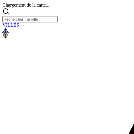
Chargement de la carte...
VILLES