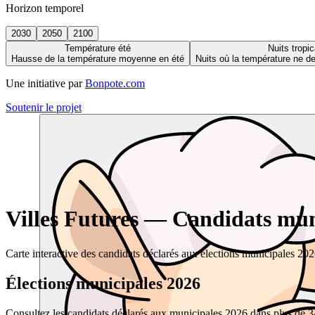
Horizon temporel
2030
2050
2100
Température été
Nuits tropic
Hausse de la température moyenne en été
Nuits où la température ne 
Une initiative par
Bonpote.com
Soutenir le projet
Villes Futures — Candidats muni
Carte interactive des candidats déclarés aux élections municipales 20
Élections municipales 2026
Consultez les candidats déclarés aux municipales 2026 dans plus de 34 0