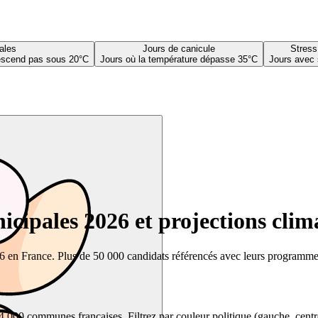
ales
Jours de canicule
Stress
descend pas sous 20°C
Jours où la température dépasse 35°C
Jours avec 
cipales 2026 et projections clim
26 en France. Plus de 50 000 candidats référencés avec leurs programmes,
00 communes françaises. Filtrez par couleur politique (gauche, centre, dr