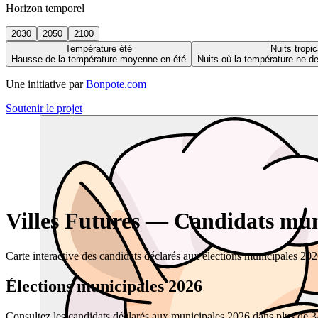
Horizon temporel
2030
2050
2100
Température été
Nuits tropic
Hausse de la température moyenne en été
Nuits où la température ne 
Une initiative par
Bonpote.com
Soutenir le projet
Villes Futures — Candidats muni
Carte interactive des candidats déclarés aux élections municipales 20
Élections municipales 2026
Consultez les candidats déclarés aux municipales 2026 dans plus de 34 0