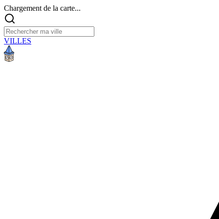
Chargement de la carte...
VILLES