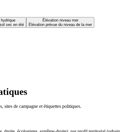
 hydrique
Élévation niveau mer
sol sec en été
Élévation prévue du niveau de la mer
atiques
 sites de campagne et étiquettes politiques.
oite, écologistes, extrême-droite), par profil territorial (urbain,