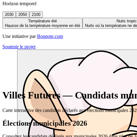
Horizon temporel
2030
2050
2100
Température été
Nuits tropic
Hausse de la température moyenne en été
Nuits où la température ne 
Une initiative par
Bonpote.com
Soutenir le projet
Villes Futures — Candidats muni
Carte interactive des candidats déclarés aux élections municipales 20
Élections municipales 2026
Consultez les candidats déclarés aux municipales 2026 dans plus de 34 0