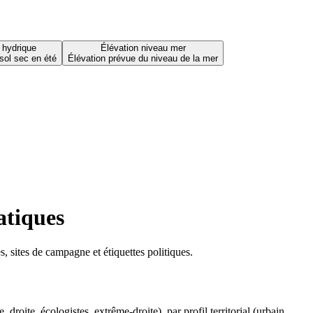
 hydrique
Élévation niveau mer
sol sec en été
Élévation prévue du niveau de la mer
atiques
 sites de campagne et étiquettes politiques.
oite, écologistes, extrême-droite), par profil territorial (urbain,