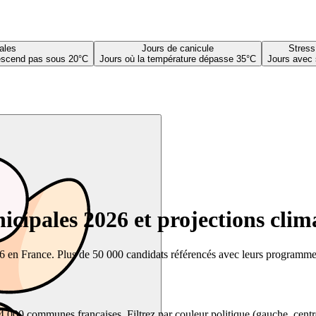
ales
Jours de canicule
Stress
descend pas sous 20°C
Jours où la température dépasse 35°C
Jours avec 
cipales 2026 et projections clim
26 en France. Plus de 50 000 candidats référencés avec leurs programmes,
00 communes françaises. Filtrez par couleur politique (gauche, centre, dr