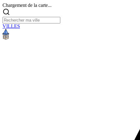
Chargement de la carte...
VILLES