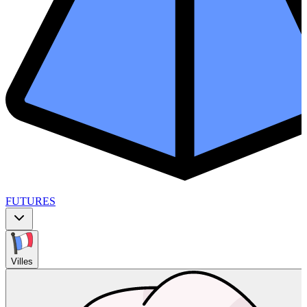
FUTURES
Villes