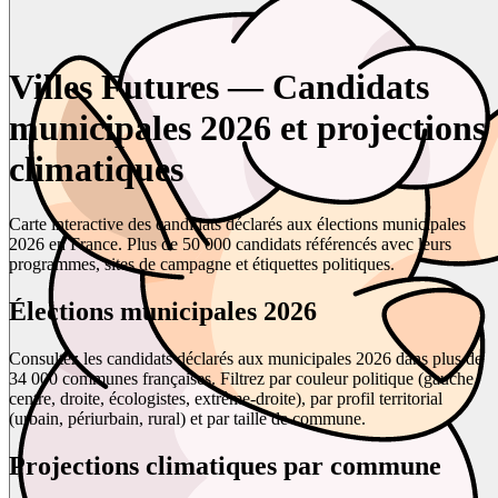
Villes Futures — Candidats
municipales 2026 et projections
climatiques
Carte interactive des candidats déclarés aux élections municipales
2026 en France. Plus de 50 000 candidats référencés avec leurs
programmes, sites de campagne et étiquettes politiques.
Élections municipales 2026
Consultez les candidats déclarés aux municipales 2026 dans plus de
34 000 communes françaises. Filtrez par couleur politique (gauche,
centre, droite, écologistes, extrême-droite), par profil territorial
(urbain, périurbain, rural) et par taille de commune.
Projections climatiques par commune