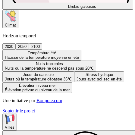
Brebis galeuses
Climat
Horizon temporel
2030
2050
2100
Température été
Hausse de la température moyenne en été
Nuits tropicales
Nuits où la température ne descend pas sous 20°C
Jours de canicule
Stress hydrique
Jours où la température dépasse 35°C
Jours avec sol sec en été
Élévation niveau mer
Élévation prévue du niveau de la mer
Une initiative par
Bonpote.com
Soutenir le projet
Villes