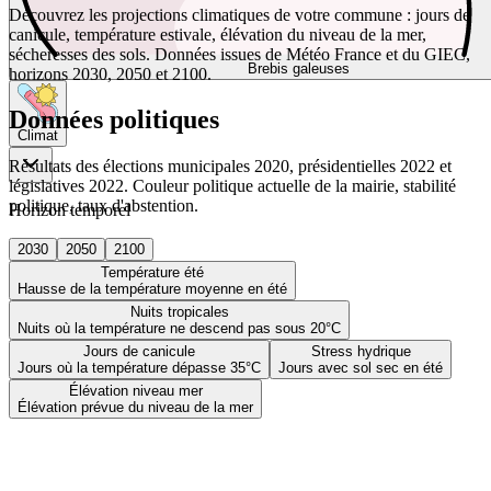
Découvrez les projections climatiques de votre commune : jours de
canicule, température estivale, élévation du niveau de la mer,
sécheresses des sols. Données issues de Météo France et du GIEC,
Brebis galeuses
horizons 2030, 2050 et 2100.
Données politiques
Climat
Résultats des élections municipales 2020, présidentielles 2022 et
législatives 2022. Couleur politique actuelle de la mairie, stabilité
politique, taux d'abstention.
Horizon temporel
2030
2050
2100
Température été
Hausse de la température moyenne en été
Nuits tropicales
Nuits où la température ne descend pas sous 20°C
Jours de canicule
Stress hydrique
Jours où la température dépasse 35°C
Jours avec sol sec en été
Élévation niveau mer
Élévation prévue du niveau de la mer