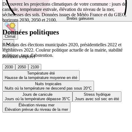
Découvrez les projections climatiques de votre commune : jours de
canicule, température estivale, élévation du niveau de la mer,
sécheresses des sols. Données issues de Météo France et du GIEC,
Brebis galeuses
horizons 2030, 2050 et 2100.
Données politiques
Climat
Résultats des élections municipales 2020, présidentielles 2022 et
législatives 2022. Couleur politique actuelle de la mairie, stabilité
politique, taux d'abstention.
Horizon temporel
2030
2050
2100
Température été
Hausse de la température moyenne en été
Nuits tropicales
Nuits où la température ne descend pas sous 20°C
Jours de canicule
Stress hydrique
Jours où la température dépasse 35°C
Jours avec sol sec en été
Élévation niveau mer
Élévation prévue du niveau de la mer