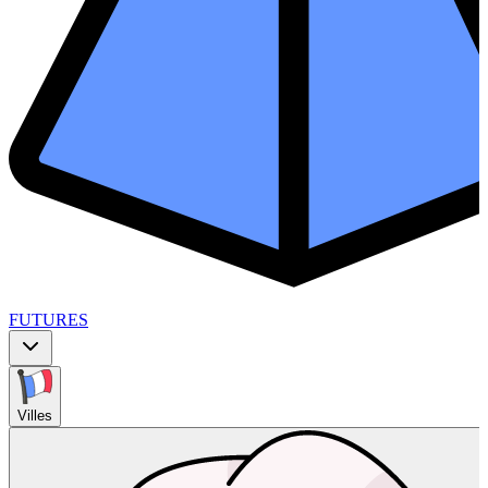
FUTURES
Villes