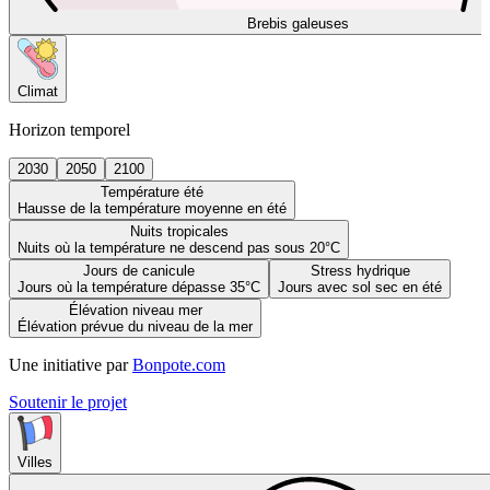
Brebis galeuses
Climat
Horizon temporel
2030
2050
2100
Température été
Hausse de la température moyenne en été
Nuits tropicales
Nuits où la température ne descend pas sous 20°C
Jours de canicule
Stress hydrique
Jours où la température dépasse 35°C
Jours avec sol sec en été
Élévation niveau mer
Élévation prévue du niveau de la mer
Une initiative par
Bonpote.com
Soutenir le projet
Villes