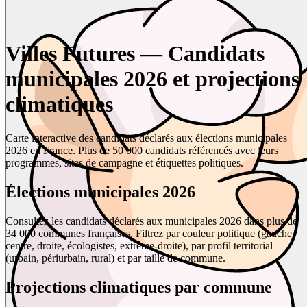
Villes Futures — Candidats
municipales 2026 et projections
climatiques
Carte interactive des candidats déclarés aux élections municipales
2026 en France. Plus de 50 000 candidats référencés avec leurs
programmes, sites de campagne et étiquettes politiques.
Élections municipales 2026
Consultez les candidats déclarés aux municipales 2026 dans plus de
34 000 communes françaises. Filtrez par couleur politique (gauche,
centre, droite, écologistes, extrême-droite), par profil territorial
(urbain, périurbain, rural) et par taille de commune.
Projections climatiques par commune