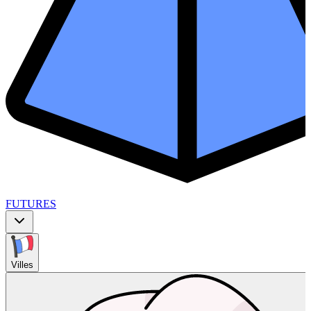
FUTURES
Villes