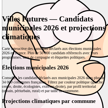
Villes Futures — Candidats
municipales 2026 et projections
climatiques
Carte interactive des candidats déclarés aux élections municipales
2026 en France. Plus de 50 000 candidats référencés avec leurs
programmes, sites de campagne et étiquettes politiques.
Élections municipales 2026
Consultez les candidats déclarés aux municipales 2026 dans plus de
34 000 communes françaises. Filtrez par couleur politique (gauche,
centre, droite, écologistes, extrême-droite), par profil territorial
(urbain, périurbain, rural) et par taille de commune.
Projections climatiques par commune