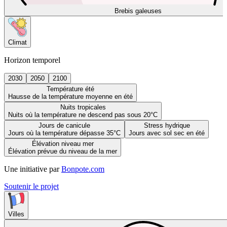
Brebis galeuses
Climat
Horizon temporel
2030
2050
2100
Température été
Hausse de la température moyenne en été
Nuits tropicales
Nuits où la température ne descend pas sous 20°C
Jours de canicule
Stress hydrique
Jours où la température dépasse 35°C
Jours avec sol sec en été
Élévation niveau mer
Élévation prévue du niveau de la mer
Une initiative par
Bonpote.com
Soutenir le projet
Villes