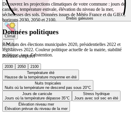
Découvrez les projections climatiques de votre commune : jours de
canicule, température estivale, élévation du niveau de la mer,
sécheresses des sols. Données issues de Météo France et du GIEC,
Brebis galeuses
horizons 2030, 2050 et 2100.
Données politiques
Climat
Résultats des élections municipales 2020, présidentielles 2022 et
législatives 2022. Couleur politique actuelle de la mairie, stabilité
politique, taux d'abstention.
Horizon temporel
2030
2050
2100
Température été
Hausse de la température moyenne en été
Nuits tropicales
Nuits où la température ne descend pas sous 20°C
Jours de canicule
Stress hydrique
Jours où la température dépasse 35°C
Jours avec sol sec en été
Élévation niveau mer
Élévation prévue du niveau de la mer