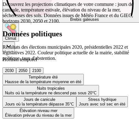
Découvrez les projections climatiques de votre commune : jours de
canicule, température estivale, élévation du niveau de la mer,
sécheresses des sols. Données issues de Météo France et du GIEC,
Brebis galeuses
horizons 2030, 2050 et 2100.
Données politiques
Climat
Résultats des élections municipales 2020, présidentielles 2022 et
législatives 2022. Couleur politique actuelle de la mairie, stabilité
politique, taux d'abstention.
Horizon temporel
2030
2050
2100
Température été
Hausse de la température moyenne en été
Nuits tropicales
Nuits où la température ne descend pas sous 20°C
Jours de canicule
Stress hydrique
Jours où la température dépasse 35°C
Jours avec sol sec en été
Élévation niveau mer
Élévation prévue du niveau de la mer