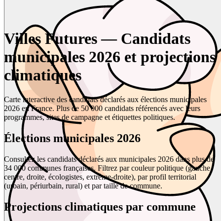
Villes Futures — Candidats
municipales 2026 et projections
climatiques
Carte interactive des candidats déclarés aux élections municipales
2026 en France. Plus de 50 000 candidats référencés avec leurs
programmes, sites de campagne et étiquettes politiques.
Élections municipales 2026
Consultez les candidats déclarés aux municipales 2026 dans plus de
34 000 communes françaises. Filtrez par couleur politique (gauche,
centre, droite, écologistes, extrême-droite), par profil territorial
(urbain, périurbain, rural) et par taille de commune.
Projections climatiques par commune