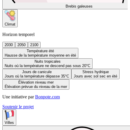
Brebis galeuses
Climat
Horizon temporel
2030
2050
2100
Température été
Hausse de la température moyenne en été
Nuits tropicales
Nuits où la température ne descend pas sous 20°C
Jours de canicule
Stress hydrique
Jours où la température dépasse 35°C
Jours avec sol sec en été
Élévation niveau mer
Élévation prévue du niveau de la mer
Une initiative par
Bonpote.com
Soutenir le projet
Villes