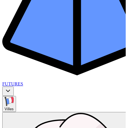
FUTURES
Villes