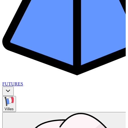
FUTURES
Villes