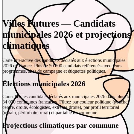
Villes Futures — Candidats
municipales 2026 et projections
climatiques
Carte interactive des candidats déclarés aux élections municipales
2026 en France. Plus de 50 000 candidats référencés avec leurs
programmes, sites de campagne et étiquettes politiques.
Élections municipales 2026
Consultez les candidats déclarés aux municipales 2026 dans plus de
34 000 communes françaises. Filtrez par couleur politique (gauche,
centre, droite, écologistes, extrême-droite), par profil territorial
(urbain, périurbain, rural) et par taille de commune.
Projections climatiques par commune