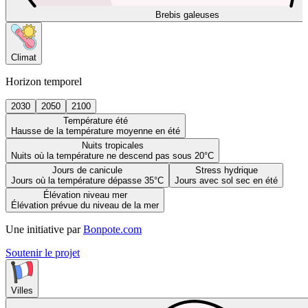
Brebis galeuses
Climat
Horizon temporel
2030
2050
2100
Température été
Hausse de la température moyenne en été
Nuits tropicales
Nuits où la température ne descend pas sous 20°C
Jours de canicule
Stress hydrique
Jours où la température dépasse 35°C
Jours avec sol sec en été
Élévation niveau mer
Élévation prévue du niveau de la mer
Une initiative par
Bonpote.com
Soutenir le projet
Villes