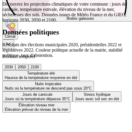
Découvrez les projections climatiques de votre commune : jours de
canicule, température estivale, élévation du niveau de la mer,
sécheresses des sols. Données issues de Météo France et du GIEC,
Brebis galeuses
horizons 2030, 2050 et 2100.
Données politiques
Climat
Résultats des élections municipales 2020, présidentielles 2022 et
législatives 2022. Couleur politique actuelle de la mairie, stabilité
politique, taux d'abstention.
Horizon temporel
2030
2050
2100
Température été
Hausse de la température moyenne en été
Nuits tropicales
Nuits où la température ne descend pas sous 20°C
Jours de canicule
Stress hydrique
Jours où la température dépasse 35°C
Jours avec sol sec en été
Élévation niveau mer
Élévation prévue du niveau de la mer