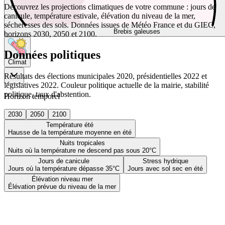
Découvrez les projections climatiques de votre commune : jours de
canicule, température estivale, élévation du niveau de la mer,
sécheresses des sols. Données issues de Météo France et du GIEC,
Brebis galeuses
horizons 2030, 2050 et 2100.
Données politiques
Climat
Résultats des élections municipales 2020, présidentielles 2022 et
législatives 2022. Couleur politique actuelle de la mairie, stabilité
politique, taux d'abstention.
Horizon temporel
2030
2050
2100
Température été
Hausse de la température moyenne en été
Nuits tropicales
Nuits où la température ne descend pas sous 20°C
Jours de canicule
Stress hydrique
Jours où la température dépasse 35°C
Jours avec sol sec en été
Élévation niveau mer
Élévation prévue du niveau de la mer