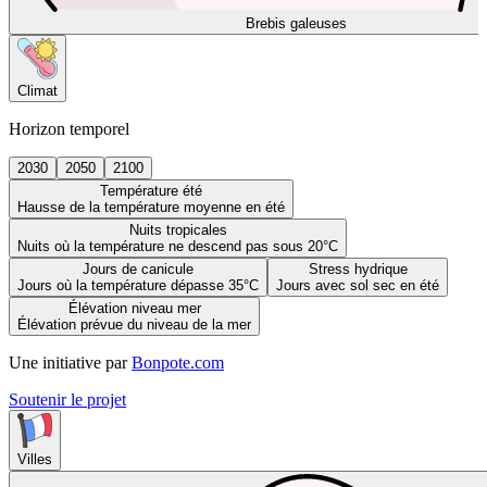
Brebis galeuses
Climat
Horizon temporel
2030
2050
2100
Température été
Hausse de la température moyenne en été
Nuits tropicales
Nuits où la température ne descend pas sous 20°C
Jours de canicule
Stress hydrique
Jours où la température dépasse 35°C
Jours avec sol sec en été
Élévation niveau mer
Élévation prévue du niveau de la mer
Une initiative par
Bonpote.com
Soutenir le projet
Villes