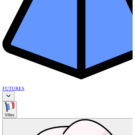
FUTURES
Villes