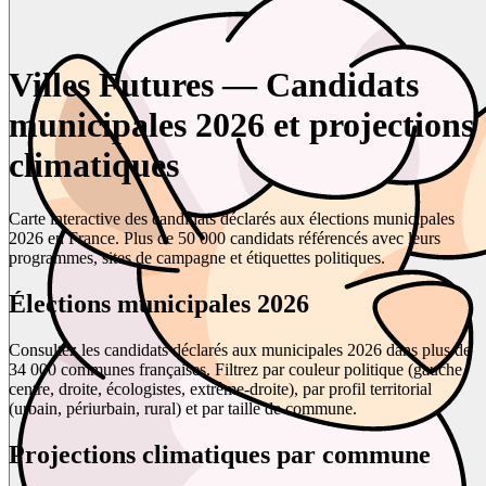
Villes Futures — Candidats
municipales 2026 et projections
climatiques
Carte interactive des candidats déclarés aux élections municipales
2026 en France. Plus de 50 000 candidats référencés avec leurs
programmes, sites de campagne et étiquettes politiques.
Élections municipales 2026
Consultez les candidats déclarés aux municipales 2026 dans plus de
34 000 communes françaises. Filtrez par couleur politique (gauche,
centre, droite, écologistes, extrême-droite), par profil territorial
(urbain, périurbain, rural) et par taille de commune.
Projections climatiques par commune