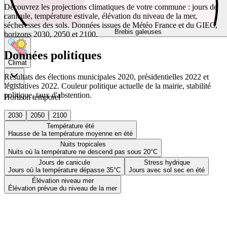
Découvrez les projections climatiques de votre commune : jours de
canicule, température estivale, élévation du niveau de la mer,
sécheresses des sols. Données issues de Météo France et du GIEC,
Brebis galeuses
horizons 2030, 2050 et 2100.
Données politiques
Climat
Résultats des élections municipales 2020, présidentielles 2022 et
législatives 2022. Couleur politique actuelle de la mairie, stabilité
politique, taux d'abstention.
Horizon temporel
2030
2050
2100
Température été
Hausse de la température moyenne en été
Nuits tropicales
Nuits où la température ne descend pas sous 20°C
Jours de canicule
Stress hydrique
Jours où la température dépasse 35°C
Jours avec sol sec en été
Élévation niveau mer
Élévation prévue du niveau de la mer