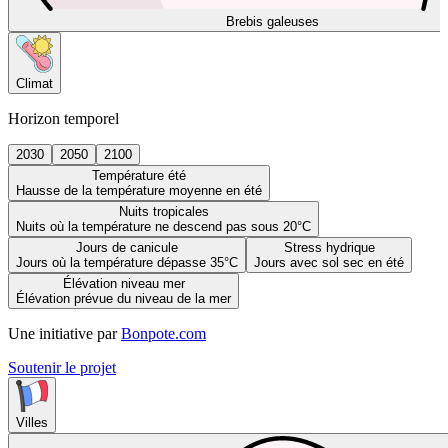
Brebis galeuses
Climat
Horizon temporel
2030
2050
2100
Température été
Hausse de la température moyenne en été
Nuits tropicales
Nuits où la température ne descend pas sous 20°C
Jours de canicule
Stress hydrique
Jours où la température dépasse 35°C
Jours avec sol sec en été
Élévation niveau mer
Élévation prévue du niveau de la mer
Une initiative par
Bonpote.com
Soutenir le projet
Villes