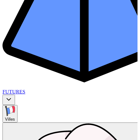
FUTURES
Villes