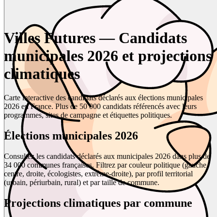
Villes Futures — Candidats
municipales 2026 et projections
climatiques
Carte interactive des candidats déclarés aux élections municipales
2026 en France. Plus de 50 000 candidats référencés avec leurs
programmes, sites de campagne et étiquettes politiques.
Élections municipales 2026
Consultez les candidats déclarés aux municipales 2026 dans plus de
34 000 communes françaises. Filtrez par couleur politique (gauche,
centre, droite, écologistes, extrême-droite), par profil territorial
(urbain, périurbain, rural) et par taille de commune.
Projections climatiques par commune