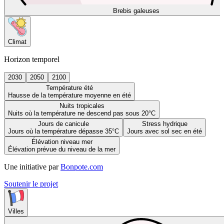
Brebis galeuses
Climat
Horizon temporel
2030
2050
2100
Température été
Hausse de la température moyenne en été
Nuits tropicales
Nuits où la température ne descend pas sous 20°C
Jours de canicule
Stress hydrique
Jours où la température dépasse 35°C
Jours avec sol sec en été
Élévation niveau mer
Élévation prévue du niveau de la mer
Une initiative par
Bonpote.com
Soutenir le projet
Villes