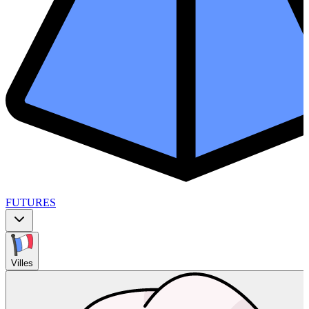
FUTURES
Villes