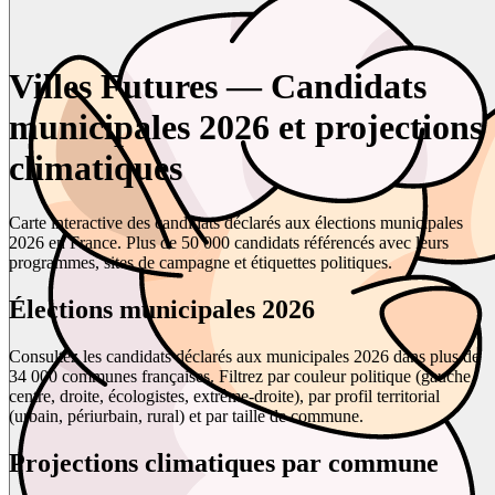
Villes Futures — Candidats
municipales 2026 et projections
climatiques
Carte interactive des candidats déclarés aux élections municipales
2026 en France. Plus de 50 000 candidats référencés avec leurs
programmes, sites de campagne et étiquettes politiques.
Élections municipales 2026
Consultez les candidats déclarés aux municipales 2026 dans plus de
34 000 communes françaises. Filtrez par couleur politique (gauche,
centre, droite, écologistes, extrême-droite), par profil territorial
(urbain, périurbain, rural) et par taille de commune.
Projections climatiques par commune