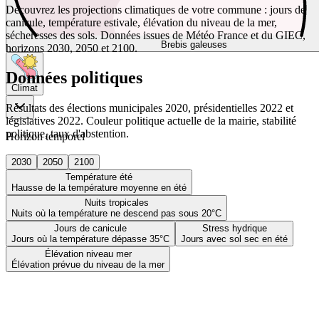
Découvrez les projections climatiques de votre commune : jours de
canicule, température estivale, élévation du niveau de la mer,
sécheresses des sols. Données issues de Météo France et du GIEC,
Brebis galeuses
horizons 2030, 2050 et 2100.
Données politiques
Climat
Résultats des élections municipales 2020, présidentielles 2022 et
législatives 2022. Couleur politique actuelle de la mairie, stabilité
politique, taux d'abstention.
Horizon temporel
2030
2050
2100
Température été
Hausse de la température moyenne en été
Nuits tropicales
Nuits où la température ne descend pas sous 20°C
Jours de canicule
Stress hydrique
Jours où la température dépasse 35°C
Jours avec sol sec en été
Élévation niveau mer
Élévation prévue du niveau de la mer