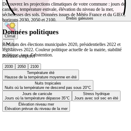
Découvrez les projections climatiques de votre commune : jours de
canicule, température estivale, élévation du niveau de la mer,
sécheresses des sols. Données issues de Météo France et du GIEC,
Brebis galeuses
horizons 2030, 2050 et 2100.
Données politiques
Climat
Résultats des élections municipales 2020, présidentielles 2022 et
législatives 2022. Couleur politique actuelle de la mairie, stabilité
politique, taux d'abstention.
Horizon temporel
2030
2050
2100
Température été
Hausse de la température moyenne en été
Nuits tropicales
Nuits où la température ne descend pas sous 20°C
Jours de canicule
Stress hydrique
Jours où la température dépasse 35°C
Jours avec sol sec en été
Élévation niveau mer
Élévation prévue du niveau de la mer