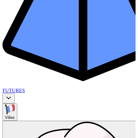
FUTURES
Villes