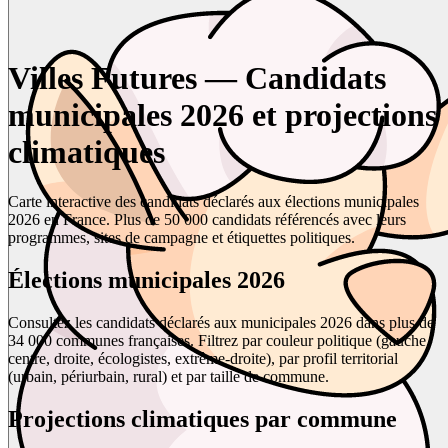
Villes Futures — Candidats
municipales 2026 et projections
climatiques
Carte interactive des candidats déclarés aux élections municipales
2026 en France. Plus de 50 000 candidats référencés avec leurs
programmes, sites de campagne et étiquettes politiques.
Élections municipales 2026
Consultez les candidats déclarés aux municipales 2026 dans plus de
34 000 communes françaises. Filtrez par couleur politique (gauche,
centre, droite, écologistes, extrême-droite), par profil territorial
(urbain, périurbain, rural) et par taille de commune.
Projections climatiques par commune