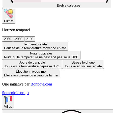
Brebis galeuses
Climat
Horizon temporel
2030
2050
2100
Température été
Hausse de la température moyenne en été
Nuits tropicales
Nuits où la température ne descend pas sous 20°C
Jours de canicule
Stress hydrique
Jours où la température dépasse 35°C
Jours avec sol sec en été
Élévation niveau mer
Élévation prévue du niveau de la mer
Une initiative par
Bonpote.com
Soutenir le projet
Villes