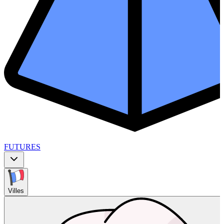
FUTURES
Villes