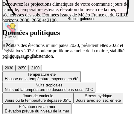
Découvrez les projections climatiques de votre commune : jours de
canicule, température estivale, élévation du niveau de la mer,
sécheresses des sols. Données issues de Météo France et du GIEC,
Brebis galeuses
horizons 2030, 2050 et 2100.
Données politiques
Climat
Résultats des élections municipales 2020, présidentielles 2022 et
législatives 2022. Couleur politique actuelle de la mairie, stabilité
politique, taux d'abstention.
Horizon temporel
2030
2050
2100
Température été
Hausse de la température moyenne en été
Nuits tropicales
Nuits où la température ne descend pas sous 20°C
Jours de canicule
Stress hydrique
Jours où la température dépasse 35°C
Jours avec sol sec en été
Élévation niveau mer
Élévation prévue du niveau de la mer