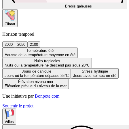
Brebis galeuses
Climat
Horizon temporel
2030
2050
2100
Température été
Hausse de la température moyenne en été
Nuits tropicales
Nuits où la température ne descend pas sous 20°C
Jours de canicule
Stress hydrique
Jours où la température dépasse 35°C
Jours avec sol sec en été
Élévation niveau mer
Élévation prévue du niveau de la mer
Une initiative par
Bonpote.com
Soutenir le projet
Villes