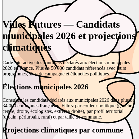
Villes Futures — Candidats
municipales 2026 et projections
climatiques
Carte interactive des candidats déclarés aux élections municipales
2026 en France. Plus de 50 000 candidats référencés avec leurs
programmes, sites de campagne et étiquettes politiques.
Élections municipales 2026
Consultez les candidats déclarés aux municipales 2026 dans plus de
34 000 communes françaises. Filtrez par couleur politique (gauche,
centre, droite, écologistes, extrême-droite), par profil territorial
(urbain, périurbain, rural) et par taille de commune.
Projections climatiques par commune