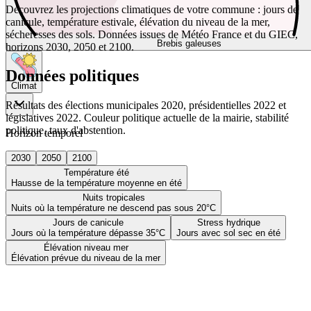
Découvrez les projections climatiques de votre commune : jours de
canicule, température estivale, élévation du niveau de la mer,
sécheresses des sols. Données issues de Météo France et du GIEC,
Brebis galeuses
horizons 2030, 2050 et 2100.
Données politiques
Climat
Résultats des élections municipales 2020, présidentielles 2022 et
législatives 2022. Couleur politique actuelle de la mairie, stabilité
politique, taux d'abstention.
Horizon temporel
2030
2050
2100
Température été
Hausse de la température moyenne en été
Nuits tropicales
Nuits où la température ne descend pas sous 20°C
Jours de canicule
Stress hydrique
Jours où la température dépasse 35°C
Jours avec sol sec en été
Élévation niveau mer
Élévation prévue du niveau de la mer