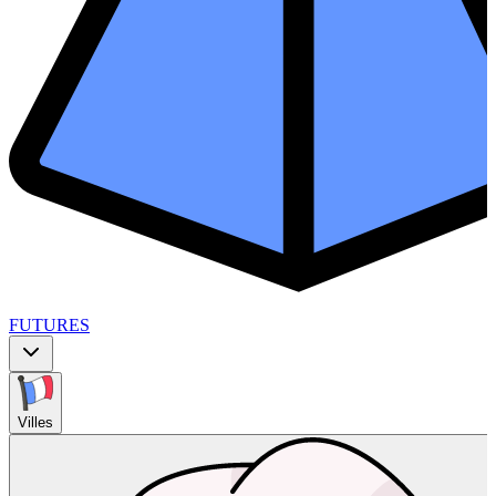
FUTURES
Villes