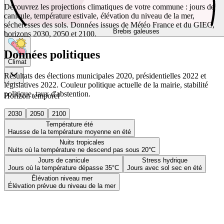
Découvrez les projections climatiques de votre commune : jours de
canicule, température estivale, élévation du niveau de la mer,
sécheresses des sols. Données issues de Météo France et du GIEC,
Brebis galeuses
horizons 2030, 2050 et 2100.
Données politiques
Climat
Résultats des élections municipales 2020, présidentielles 2022 et
législatives 2022. Couleur politique actuelle de la mairie, stabilité
politique, taux d'abstention.
Horizon temporel
2030
2050
2100
Température été
Hausse de la température moyenne en été
Nuits tropicales
Nuits où la température ne descend pas sous 20°C
Jours de canicule
Stress hydrique
Jours où la température dépasse 35°C
Jours avec sol sec en été
Élévation niveau mer
Élévation prévue du niveau de la mer