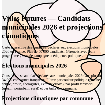
Villes Futures — Candidats
municipales 2026 et projections
climatiques
Carte interactive des candidats déclarés aux élections municipales
2026 en France. Plus de 50 000 candidats référencés avec leurs
programmes, sites de campagne et étiquettes politiques.
Élections municipales 2026
Consultez les candidats déclarés aux municipales 2026 dans plus de
34 000 communes françaises. Filtrez par couleur politique (gauche,
centre, droite, écologistes, extrême-droite), par profil territorial
(urbain, périurbain, rural) et par taille de commune.
Projections climatiques par commune