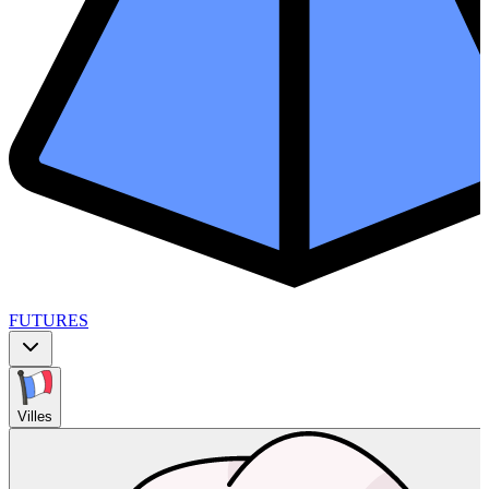
FUTURES
Villes