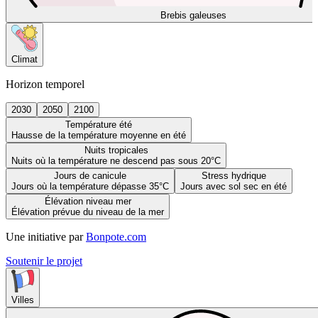
Brebis galeuses
Climat
Horizon temporel
2030
2050
2100
Température été
Hausse de la température moyenne en été
Nuits tropicales
Nuits où la température ne descend pas sous 20°C
Jours de canicule
Stress hydrique
Jours où la température dépasse 35°C
Jours avec sol sec en été
Élévation niveau mer
Élévation prévue du niveau de la mer
Une initiative par
Bonpote.com
Soutenir le projet
Villes