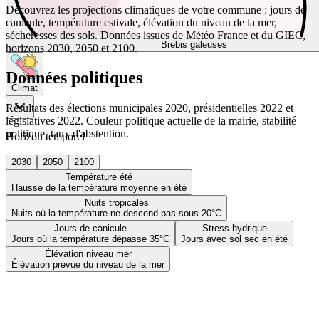
Découvrez les projections climatiques de votre commune : jours de
canicule, température estivale, élévation du niveau de la mer,
sécheresses des sols. Données issues de Météo France et du GIEC,
Brebis galeuses
horizons 2030, 2050 et 2100.
Données politiques
Climat
Résultats des élections municipales 2020, présidentielles 2022 et
législatives 2022. Couleur politique actuelle de la mairie, stabilité
politique, taux d'abstention.
Horizon temporel
2030
2050
2100
Température été
Hausse de la température moyenne en été
Nuits tropicales
Nuits où la température ne descend pas sous 20°C
Jours de canicule
Stress hydrique
Jours où la température dépasse 35°C
Jours avec sol sec en été
Élévation niveau mer
Élévation prévue du niveau de la mer