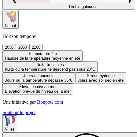
Brebis galeuses
Climat
Horizon temporel
2030
2050
2100
Température été
Hausse de la température moyenne en été
Nuits tropicales
Nuits où la température ne descend pas sous 20°C
Jours de canicule
Stress hydrique
Jours où la température dépasse 35°C
Jours avec sol sec en été
Élévation niveau mer
Élévation prévue du niveau de la mer
Une initiative par
Bonpote.com
Soutenir le projet
Villes