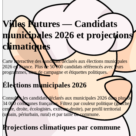
Villes Futures — Candidats
municipales 2026 et projections
climatiques
Carte interactive des candidats déclarés aux élections municipales
2026 en France. Plus de 50 000 candidats référencés avec leurs
programmes, sites de campagne et étiquettes politiques.
Élections municipales 2026
Consultez les candidats déclarés aux municipales 2026 dans plus de
34 000 communes françaises. Filtrez par couleur politique (gauche,
centre, droite, écologistes, extrême-droite), par profil territorial
(urbain, périurbain, rural) et par taille de commune.
Projections climatiques par commune