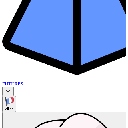
FUTURES
Villes