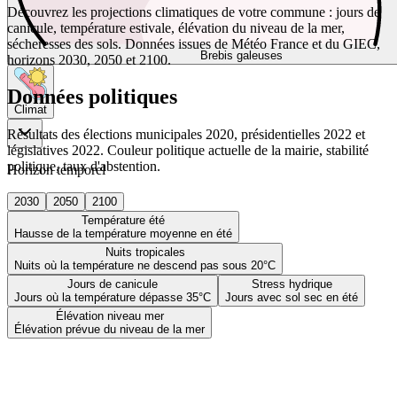
Découvrez les projections climatiques de votre commune : jours de
canicule, température estivale, élévation du niveau de la mer,
sécheresses des sols. Données issues de Météo France et du GIEC,
Brebis galeuses
horizons 2030, 2050 et 2100.
Données politiques
Climat
Résultats des élections municipales 2020, présidentielles 2022 et
législatives 2022. Couleur politique actuelle de la mairie, stabilité
politique, taux d'abstention.
Horizon temporel
2030
2050
2100
Température été
Hausse de la température moyenne en été
Nuits tropicales
Nuits où la température ne descend pas sous 20°C
Jours de canicule
Stress hydrique
Jours où la température dépasse 35°C
Jours avec sol sec en été
Élévation niveau mer
Élévation prévue du niveau de la mer