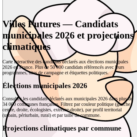
Villes Futures — Candidats
municipales 2026 et projections
climatiques
Carte interactive des candidats déclarés aux élections municipales
2026 en France. Plus de 50 000 candidats référencés avec leurs
programmes, sites de campagne et étiquettes politiques.
Élections municipales 2026
Consultez les candidats déclarés aux municipales 2026 dans plus de
34 000 communes françaises. Filtrez par couleur politique (gauche,
centre, droite, écologistes, extrême-droite), par profil territorial
(urbain, périurbain, rural) et par taille de commune.
Projections climatiques par commune