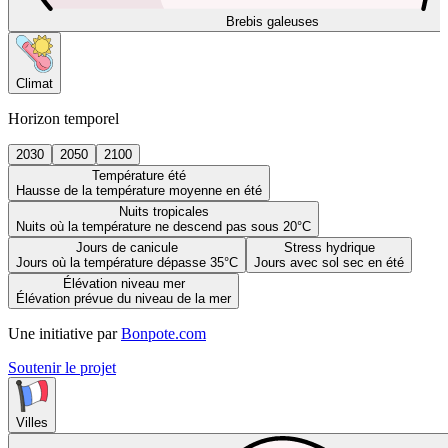
Brebis galeuses
Climat
Horizon temporel
2030
2050
2100
Température été
Hausse de la température moyenne en été
Nuits tropicales
Nuits où la température ne descend pas sous 20°C
Jours de canicule
Stress hydrique
Jours où la température dépasse 35°C
Jours avec sol sec en été
Élévation niveau mer
Élévation prévue du niveau de la mer
Une initiative par
Bonpote.com
Soutenir le projet
Villes