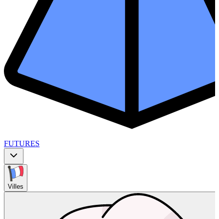
FUTURES
Villes