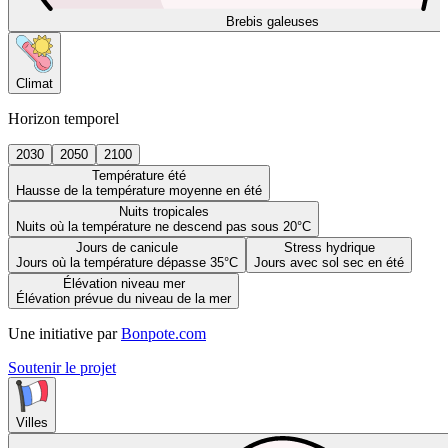
Brebis galeuses
Climat
Horizon temporel
2030
2050
2100
Température été
Hausse de la température moyenne en été
Nuits tropicales
Nuits où la température ne descend pas sous 20°C
Jours de canicule
Stress hydrique
Jours où la température dépasse 35°C
Jours avec sol sec en été
Élévation niveau mer
Élévation prévue du niveau de la mer
Une initiative par
Bonpote.com
Soutenir le projet
Villes