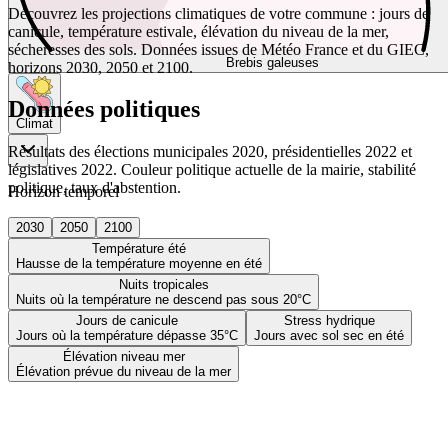
Découvrez les projections climatiques de votre commune : jours de
canicule, température estivale, élévation du niveau de la mer,
sécheresses des sols. Données issues de Météo France et du GIEC,
Brebis galeuses
horizons 2030, 2050 et 2100.
Données politiques
Climat
Résultats des élections municipales 2020, présidentielles 2022 et
législatives 2022. Couleur politique actuelle de la mairie, stabilité
politique, taux d'abstention.
Horizon temporel
2030
2050
2100
Température été
Hausse de la température moyenne en été
Nuits tropicales
Nuits où la température ne descend pas sous 20°C
Jours de canicule
Stress hydrique
Jours où la température dépasse 35°C
Jours avec sol sec en été
Élévation niveau mer
Élévation prévue du niveau de la mer