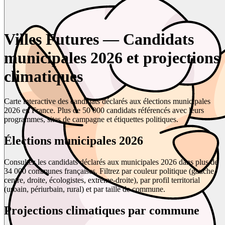
Villes Futures — Candidats
municipales 2026 et projections
climatiques
Carte interactive des candidats déclarés aux élections municipales
2026 en France. Plus de 50 000 candidats référencés avec leurs
programmes, sites de campagne et étiquettes politiques.
Élections municipales 2026
Consultez les candidats déclarés aux municipales 2026 dans plus de
34 000 communes françaises. Filtrez par couleur politique (gauche,
centre, droite, écologistes, extrême-droite), par profil territorial
(urbain, périurbain, rural) et par taille de commune.
Projections climatiques par commune