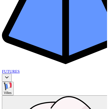
FUTURES
Villes