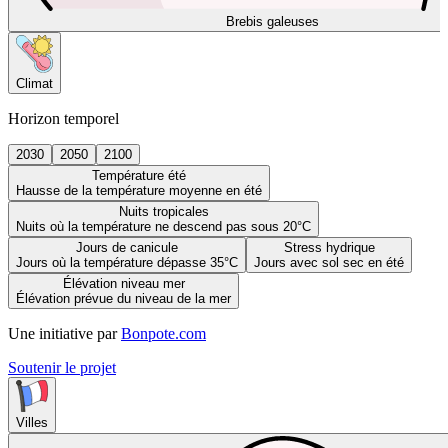
Brebis galeuses
Climat
Horizon temporel
2030
2050
2100
Température été
Hausse de la température moyenne en été
Nuits tropicales
Nuits où la température ne descend pas sous 20°C
Jours de canicule
Stress hydrique
Jours où la température dépasse 35°C
Jours avec sol sec en été
Élévation niveau mer
Élévation prévue du niveau de la mer
Une initiative par
Bonpote.com
Soutenir le projet
Villes