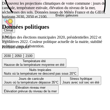
Découvrez les projections climatiques de votre commune : jours de
canicule, température estivale, élévation du niveau de la mer,
sécheresses des sols. Données issues de Météo France et du GIEC,
Brebis galeuses
horizons 2030, 2050 et 2100.
Données politiques
Climat
Résultats des élections municipales 2020, présidentielles 2022 et
législatives 2022. Couleur politique actuelle de la mairie, stabilité
politique, taux d'abstention.
Horizon temporel
2030
2050
2100
Température été
Hausse de la température moyenne en été
Nuits tropicales
Nuits où la température ne descend pas sous 20°C
Jours de canicule
Stress hydrique
Jours où la température dépasse 35°C
Jours avec sol sec en été
Élévation niveau mer
Élévation prévue du niveau de la mer