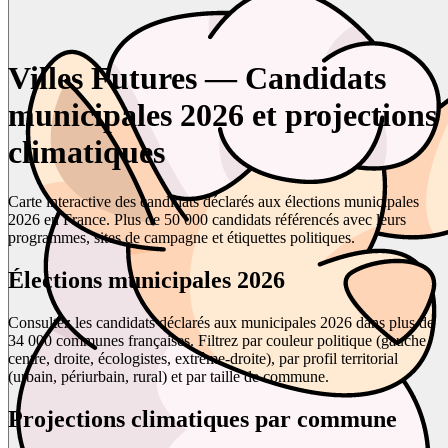
Villes Futures — Candidats
municipales 2026 et projections
climatiques
Carte interactive des candidats déclarés aux élections municipales
2026 en France. Plus de 50 000 candidats référencés avec leurs
programmes, sites de campagne et étiquettes politiques.
Élections municipales 2026
Consultez les candidats déclarés aux municipales 2026 dans plus de
34 000 communes françaises. Filtrez par couleur politique (gauche,
centre, droite, écologistes, extrême-droite), par profil territorial
(urbain, périurbain, rural) et par taille de commune.
Projections climatiques par commune