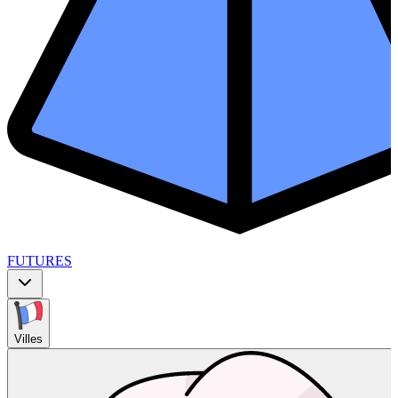
FUTURES
Villes