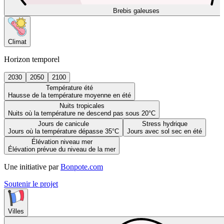
Brebis galeuses
Climat
Horizon temporel
2030
2050
2100
Température été
Hausse de la température moyenne en été
Nuits tropicales
Nuits où la température ne descend pas sous 20°C
Jours de canicule
Stress hydrique
Jours où la température dépasse 35°C
Jours avec sol sec en été
Élévation niveau mer
Élévation prévue du niveau de la mer
Une initiative par
Bonpote.com
Soutenir le projet
Villes