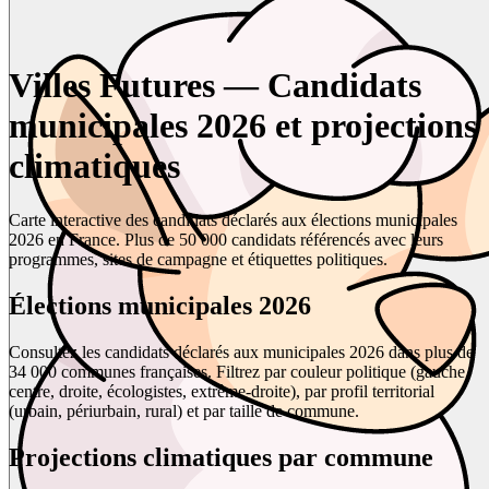
Villes Futures — Candidats
municipales 2026 et projections
climatiques
Carte interactive des candidats déclarés aux élections municipales
2026 en France. Plus de 50 000 candidats référencés avec leurs
programmes, sites de campagne et étiquettes politiques.
Élections municipales 2026
Consultez les candidats déclarés aux municipales 2026 dans plus de
34 000 communes françaises. Filtrez par couleur politique (gauche,
centre, droite, écologistes, extrême-droite), par profil territorial
(urbain, périurbain, rural) et par taille de commune.
Projections climatiques par commune