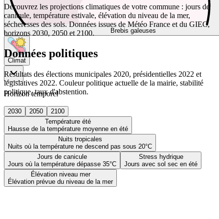
Découvrez les projections climatiques de votre commune : jours de
canicule, température estivale, élévation du niveau de la mer,
sécheresses des sols. Données issues de Météo France et du GIEC,
Brebis galeuses
horizons 2030, 2050 et 2100.
Données politiques
Climat
Résultats des élections municipales 2020, présidentielles 2022 et
législatives 2022. Couleur politique actuelle de la mairie, stabilité
politique, taux d'abstention.
Horizon temporel
2030
2050
2100
Température été
Hausse de la température moyenne en été
Nuits tropicales
Nuits où la température ne descend pas sous 20°C
Jours de canicule
Stress hydrique
Jours où la température dépasse 35°C
Jours avec sol sec en été
Élévation niveau mer
Élévation prévue du niveau de la mer