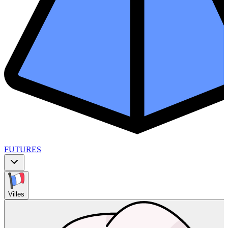
FUTURES
Villes