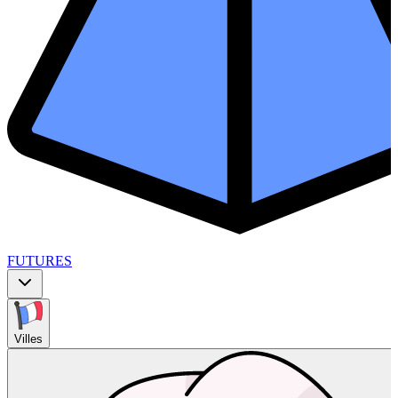
FUTURES
Villes