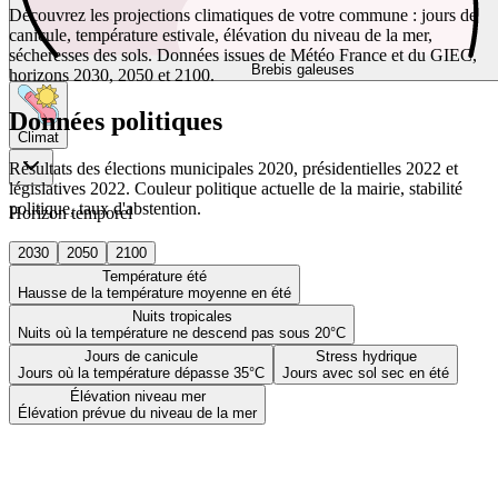
Découvrez les projections climatiques de votre commune : jours de
canicule, température estivale, élévation du niveau de la mer,
sécheresses des sols. Données issues de Météo France et du GIEC,
Brebis galeuses
horizons 2030, 2050 et 2100.
Données politiques
Climat
Résultats des élections municipales 2020, présidentielles 2022 et
législatives 2022. Couleur politique actuelle de la mairie, stabilité
politique, taux d'abstention.
Horizon temporel
2030
2050
2100
Température été
Hausse de la température moyenne en été
Nuits tropicales
Nuits où la température ne descend pas sous 20°C
Jours de canicule
Stress hydrique
Jours où la température dépasse 35°C
Jours avec sol sec en été
Élévation niveau mer
Élévation prévue du niveau de la mer