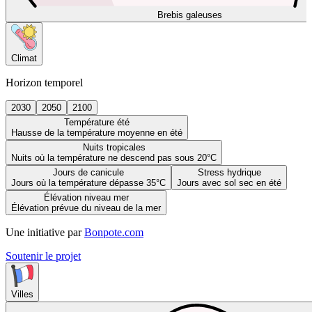
Brebis galeuses
Climat
Horizon temporel
2030
2050
2100
Température été
Hausse de la température moyenne en été
Nuits tropicales
Nuits où la température ne descend pas sous 20°C
Jours de canicule
Stress hydrique
Jours où la température dépasse 35°C
Jours avec sol sec en été
Élévation niveau mer
Élévation prévue du niveau de la mer
Une initiative par
Bonpote.com
Soutenir le projet
Villes