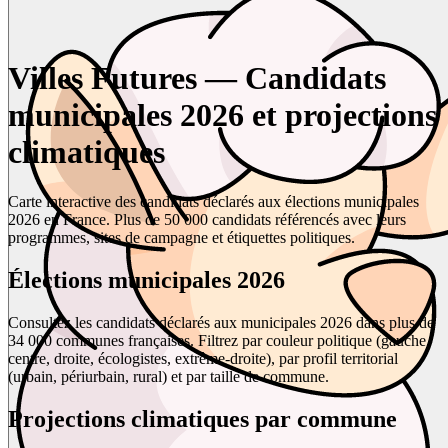
Villes Futures — Candidats
municipales 2026 et projections
climatiques
Carte interactive des candidats déclarés aux élections municipales
2026 en France. Plus de 50 000 candidats référencés avec leurs
programmes, sites de campagne et étiquettes politiques.
Élections municipales 2026
Consultez les candidats déclarés aux municipales 2026 dans plus de
34 000 communes françaises. Filtrez par couleur politique (gauche,
centre, droite, écologistes, extrême-droite), par profil territorial
(urbain, périurbain, rural) et par taille de commune.
Projections climatiques par commune