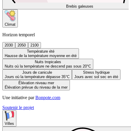
Brebis galeuses
Climat
Horizon temporel
2030
2050
2100
Température été
Hausse de la température moyenne en été
Nuits tropicales
Nuits où la température ne descend pas sous 20°C
Jours de canicule
Stress hydrique
Jours où la température dépasse 35°C
Jours avec sol sec en été
Élévation niveau mer
Élévation prévue du niveau de la mer
Une initiative par
Bonpote.com
Soutenir le projet
Villes