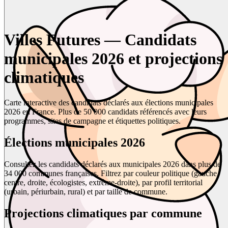
Villes Futures — Candidats
municipales 2026 et projections
climatiques
Carte interactive des candidats déclarés aux élections municipales
2026 en France. Plus de 50 000 candidats référencés avec leurs
programmes, sites de campagne et étiquettes politiques.
Élections municipales 2026
Consultez les candidats déclarés aux municipales 2026 dans plus de
34 000 communes françaises. Filtrez par couleur politique (gauche,
centre, droite, écologistes, extrême-droite), par profil territorial
(urbain, périurbain, rural) et par taille de commune.
Projections climatiques par commune