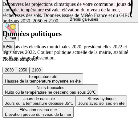
Découvrez les projections climatiques de votre commune : jours de
canicule, température estivale, élévation du niveau de la mer,
sécheresses des sols. Données issues de Météo France et du GIEC,
Brebis galeuses
horizons 2030, 2050 et 2100.
Données politiques
Climat
Résultats des élections municipales 2020, présidentielles 2022 et
législatives 2022. Couleur politique actuelle de la mairie, stabilité
politique, taux d'abstention.
Horizon temporel
2030
2050
2100
Température été
Hausse de la température moyenne en été
Nuits tropicales
Nuits où la température ne descend pas sous 20°C
Jours de canicule
Stress hydrique
Jours où la température dépasse 35°C
Jours avec sol sec en été
Élévation niveau mer
Élévation prévue du niveau de la mer