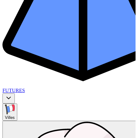
FUTURES
Villes