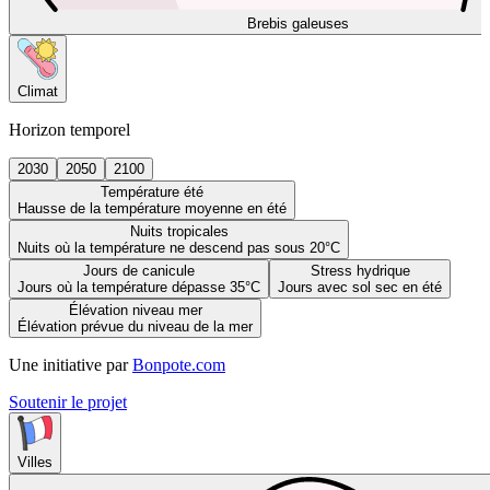
Brebis galeuses
Climat
Horizon temporel
2030
2050
2100
Température été
Hausse de la température moyenne en été
Nuits tropicales
Nuits où la température ne descend pas sous 20°C
Jours de canicule
Stress hydrique
Jours où la température dépasse 35°C
Jours avec sol sec en été
Élévation niveau mer
Élévation prévue du niveau de la mer
Une initiative par
Bonpote.com
Soutenir le projet
Villes