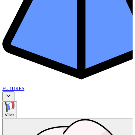
FUTURES
Villes