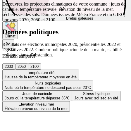
Découvrez les projections climatiques de votre commune : jours de
canicule, température estivale, élévation du niveau de la mer,
sécheresses des sols. Données issues de Météo France et du GIEC,
Brebis galeuses
horizons 2030, 2050 et 2100.
Données politiques
Climat
Résultats des élections municipales 2020, présidentielles 2022 et
législatives 2022. Couleur politique actuelle de la mairie, stabilité
politique, taux d'abstention.
Horizon temporel
2030
2050
2100
Température été
Hausse de la température moyenne en été
Nuits tropicales
Nuits où la température ne descend pas sous 20°C
Jours de canicule
Stress hydrique
Jours où la température dépasse 35°C
Jours avec sol sec en été
Élévation niveau mer
Élévation prévue du niveau de la mer