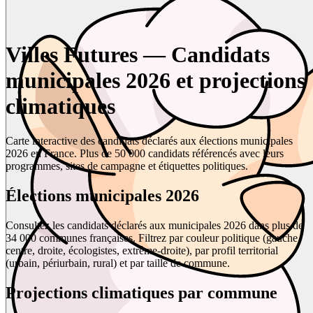
Villes Futures — Candidats
municipales 2026 et projections
climatiques
Carte interactive des candidats déclarés aux élections municipales
2026 en France. Plus de 50 000 candidats référencés avec leurs
programmes, sites de campagne et étiquettes politiques.
Élections municipales 2026
Consultez les candidats déclarés aux municipales 2026 dans plus de
34 000 communes françaises. Filtrez par couleur politique (gauche,
centre, droite, écologistes, extrême-droite), par profil territorial
(urbain, périurbain, rural) et par taille de commune.
Projections climatiques par commune