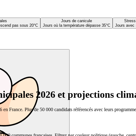
ales
Jours de canicule
Stress
descend pas sous 20°C
Jours où la température dépasse 35°C
Jours avec 
cipales 2026 et projections clim
26 en France. Plus de 50 000 candidats référencés avec leurs programmes,
00 communes françaises. Filtrez par couleur politique (gauche, centre, dr