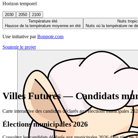
Horizon temporel
2030
2050
2100
Température été
Nuits tropic
Hausse de la température moyenne en été
Nuits où la température ne 
Une initiative par
Bonpote.com
Soutenir le projet
Villes Futures — Candidats muni
Carte interactive des candidats déclarés aux élections municipales 20
Élections municipales 2026
Consultez les candidats déclarés aux municipales 2026 dans plus de 34 0