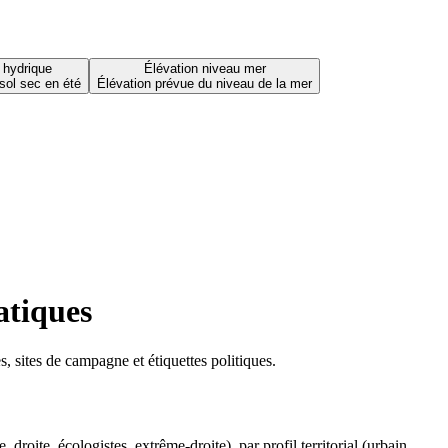
 hydrique
Élévation niveau mer
sol sec en été
Élévation prévue du niveau de la mer
atiques
 sites de campagne et étiquettes politiques.
oite, écologistes, extrême-droite), par profil territorial (urbain,