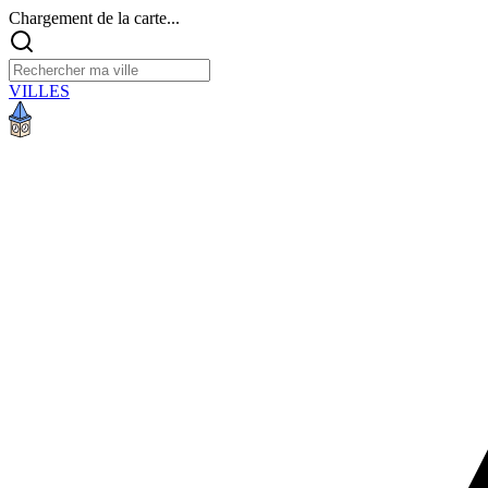
Chargement de la carte...
VILLES