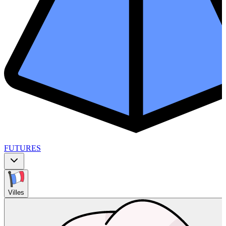
FUTURES
Villes