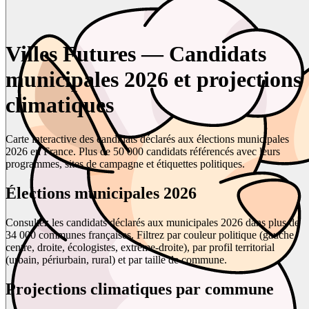
Villes Futures — Candidats
municipales 2026 et projections
climatiques
Carte interactive des candidats déclarés aux élections municipales
2026 en France. Plus de 50 000 candidats référencés avec leurs
programmes, sites de campagne et étiquettes politiques.
Élections municipales 2026
Consultez les candidats déclarés aux municipales 2026 dans plus de
34 000 communes françaises. Filtrez par couleur politique (gauche,
centre, droite, écologistes, extrême-droite), par profil territorial
(urbain, périurbain, rural) et par taille de commune.
Projections climatiques par commune