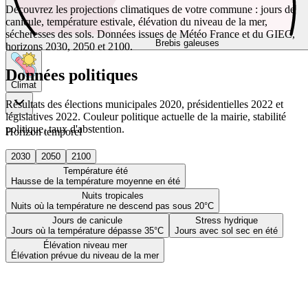
Découvrez les projections climatiques de votre commune : jours de
canicule, température estivale, élévation du niveau de la mer,
sécheresses des sols. Données issues de Météo France et du GIEC,
Brebis galeuses
horizons 2030, 2050 et 2100.
Données politiques
Climat
Résultats des élections municipales 2020, présidentielles 2022 et
législatives 2022. Couleur politique actuelle de la mairie, stabilité
politique, taux d'abstention.
Horizon temporel
2030
2050
2100
Température été
Hausse de la température moyenne en été
Nuits tropicales
Nuits où la température ne descend pas sous 20°C
Jours de canicule
Stress hydrique
Jours où la température dépasse 35°C
Jours avec sol sec en été
Élévation niveau mer
Élévation prévue du niveau de la mer