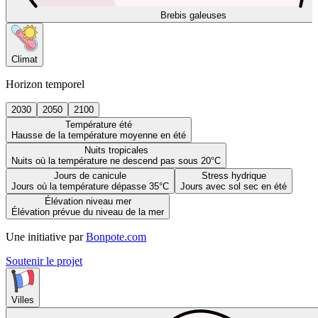
Brebis galeuses
Climat
Horizon temporel
2030
2050
2100
Température été
Hausse de la température moyenne en été
Nuits tropicales
Nuits où la température ne descend pas sous 20°C
Jours de canicule
Stress hydrique
Jours où la température dépasse 35°C
Jours avec sol sec en été
Élévation niveau mer
Élévation prévue du niveau de la mer
Une initiative par
Bonpote.com
Soutenir le projet
Villes