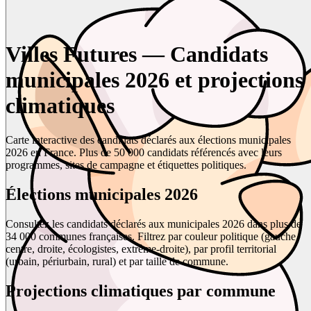
Villes Futures — Candidats
municipales 2026 et projections
climatiques
Carte interactive des candidats déclarés aux élections municipales
2026 en France. Plus de 50 000 candidats référencés avec leurs
programmes, sites de campagne et étiquettes politiques.
Élections municipales 2026
Consultez les candidats déclarés aux municipales 2026 dans plus de
34 000 communes françaises. Filtrez par couleur politique (gauche,
centre, droite, écologistes, extrême-droite), par profil territorial
(urbain, périurbain, rural) et par taille de commune.
Projections climatiques par commune