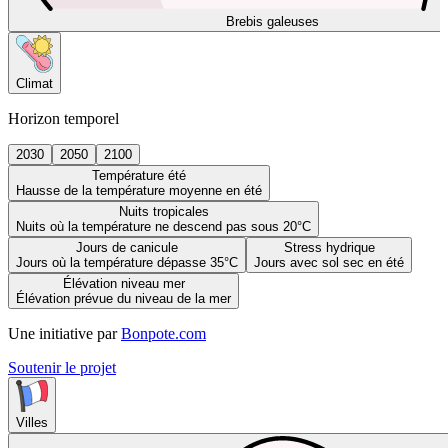
Brebis galeuses
Climat
Horizon temporel
2030
2050
2100
Température été
Hausse de la température moyenne en été
Nuits tropicales
Nuits où la température ne descend pas sous 20°C
Jours de canicule
Stress hydrique
Jours où la température dépasse 35°C
Jours avec sol sec en été
Élévation niveau mer
Élévation prévue du niveau de la mer
Une initiative par
Bonpote.com
Soutenir le projet
Villes