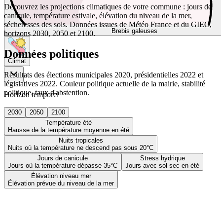
Découvrez les projections climatiques de votre commune : jours de
canicule, température estivale, élévation du niveau de la mer,
sécheresses des sols. Données issues de Météo France et du GIEC,
Brebis galeuses
horizons 2030, 2050 et 2100.
Données politiques
Climat
Résultats des élections municipales 2020, présidentielles 2022 et
législatives 2022. Couleur politique actuelle de la mairie, stabilité
politique, taux d'abstention.
Horizon temporel
2030
2050
2100
Température été
Hausse de la température moyenne en été
Nuits tropicales
Nuits où la température ne descend pas sous 20°C
Jours de canicule
Stress hydrique
Jours où la température dépasse 35°C
Jours avec sol sec en été
Élévation niveau mer
Élévation prévue du niveau de la mer