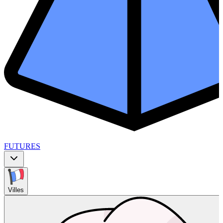
FUTURES
Villes