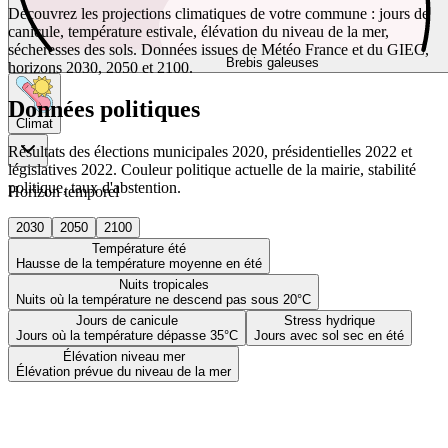
Découvrez les projections climatiques de votre commune : jours de
canicule, température estivale, élévation du niveau de la mer,
sécheresses des sols. Données issues de Météo France et du GIEC,
Brebis galeuses
horizons 2030, 2050 et 2100.
Données politiques
Climat
Résultats des élections municipales 2020, présidentielles 2022 et
législatives 2022. Couleur politique actuelle de la mairie, stabilité
politique, taux d'abstention.
Horizon temporel
2030
2050
2100
Température été
Hausse de la température moyenne en été
Nuits tropicales
Nuits où la température ne descend pas sous 20°C
Jours de canicule
Stress hydrique
Jours où la température dépasse 35°C
Jours avec sol sec en été
Élévation niveau mer
Élévation prévue du niveau de la mer