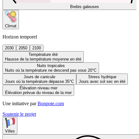
Brebis galeuses
Climat
Horizon temporel
2030
2050
2100
Température été
Hausse de la température moyenne en été
Nuits tropicales
Nuits où la température ne descend pas sous 20°C
Jours de canicule
Stress hydrique
Jours où la température dépasse 35°C
Jours avec sol sec en été
Élévation niveau mer
Élévation prévue du niveau de la mer
Une initiative par
Bonpote.com
Soutenir le projet
Villes