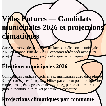
Villes Futures — Candidats
municipales 2026 et projections
climatiques
Carte interactive des candidats déclarés aux élections municipales
2026 en France. Plus de 50 000 candidats référencés avec leurs
programmes, sites de campagne et étiquettes politiques.
Élections municipales 2026
Consultez les candidats déclarés aux municipales 2026 dans plus de
34 000 communes françaises. Filtrez par couleur politique (gauche,
centre, droite, écologistes, extrême-droite), par profil territorial
(urbain, périurbain, rural) et par taille de commune.
Projections climatiques par commune