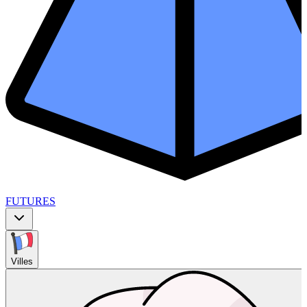
FUTURES
Villes