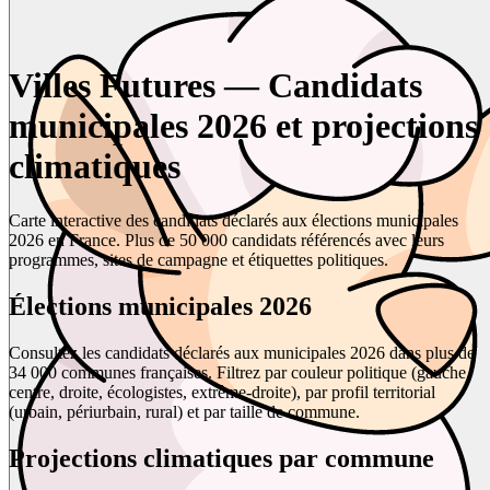
Villes Futures — Candidats
municipales 2026 et projections
climatiques
Carte interactive des candidats déclarés aux élections municipales
2026 en France. Plus de 50 000 candidats référencés avec leurs
programmes, sites de campagne et étiquettes politiques.
Élections municipales 2026
Consultez les candidats déclarés aux municipales 2026 dans plus de
34 000 communes françaises. Filtrez par couleur politique (gauche,
centre, droite, écologistes, extrême-droite), par profil territorial
(urbain, périurbain, rural) et par taille de commune.
Projections climatiques par commune