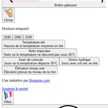
Brebis galeuses
Climat
Horizon temporel
2030
2050
2100
Température été
Hausse de la température moyenne en été
Nuits tropicales
Nuits où la température ne descend pas sous 20°C
Jours de canicule
Stress hydrique
Jours où la température dépasse 35°C
Jours avec sol sec en été
Élévation niveau mer
Élévation prévue du niveau de la mer
Une initiative par
Bonpote.com
Soutenir le projet
Villes