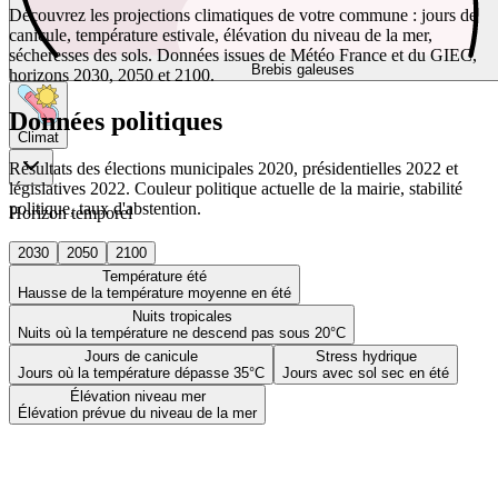
Découvrez les projections climatiques de votre commune : jours de
canicule, température estivale, élévation du niveau de la mer,
sécheresses des sols. Données issues de Météo France et du GIEC,
Brebis galeuses
horizons 2030, 2050 et 2100.
Données politiques
Climat
Résultats des élections municipales 2020, présidentielles 2022 et
législatives 2022. Couleur politique actuelle de la mairie, stabilité
politique, taux d'abstention.
Horizon temporel
2030
2050
2100
Température été
Hausse de la température moyenne en été
Nuits tropicales
Nuits où la température ne descend pas sous 20°C
Jours de canicule
Stress hydrique
Jours où la température dépasse 35°C
Jours avec sol sec en été
Élévation niveau mer
Élévation prévue du niveau de la mer