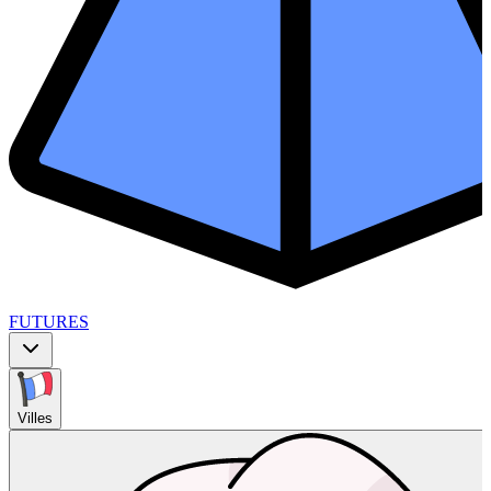
FUTURES
Villes