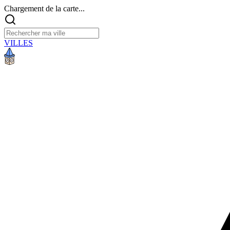
Chargement de la carte...
VILLES