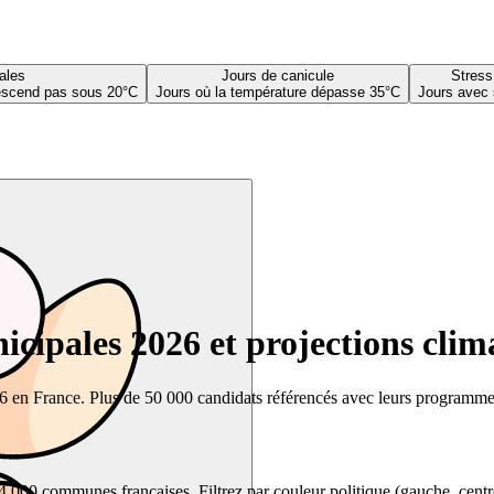
ales
Jours de canicule
Stress
descend pas sous 20°C
Jours où la température dépasse 35°C
Jours avec 
cipales 2026 et projections clim
26 en France. Plus de 50 000 candidats référencés avec leurs programmes,
00 communes françaises. Filtrez par couleur politique (gauche, centre, dr