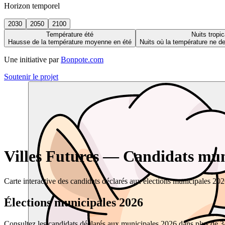
Horizon temporel
2030
2050
2100
Température été
Nuits tropic
Hausse de la température moyenne en été
Nuits où la température ne 
Une initiative par
Bonpote.com
Soutenir le projet
Villes Futures — Candidats muni
Carte interactive des candidats déclarés aux élections municipales 20
Élections municipales 2026
Consultez les candidats déclarés aux municipales 2026 dans plus de 34 0