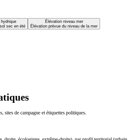
 hydrique
Élévation niveau mer
sol sec en été
Élévation prévue du niveau de la mer
atiques
 sites de campagne et étiquettes politiques.
oite, écologistes, extrême-droite), par profil territorial (urbain,