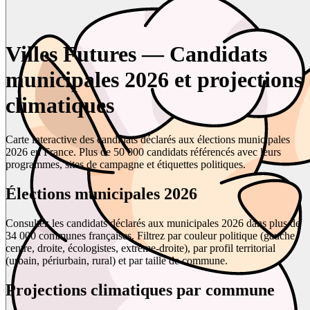
Villes Futures — Candidats
municipales 2026 et projections
climatiques
Carte interactive des candidats déclarés aux élections municipales
2026 en France. Plus de 50 000 candidats référencés avec leurs
programmes, sites de campagne et étiquettes politiques.
Élections municipales 2026
Consultez les candidats déclarés aux municipales 2026 dans plus de
34 000 communes françaises. Filtrez par couleur politique (gauche,
centre, droite, écologistes, extrême-droite), par profil territorial
(urbain, périurbain, rural) et par taille de commune.
Projections climatiques par commune