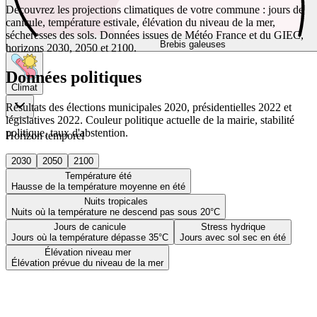
Découvrez les projections climatiques de votre commune : jours de
canicule, température estivale, élévation du niveau de la mer,
sécheresses des sols. Données issues de Météo France et du GIEC,
Brebis galeuses
horizons 2030, 2050 et 2100.
Données politiques
Climat
Résultats des élections municipales 2020, présidentielles 2022 et
législatives 2022. Couleur politique actuelle de la mairie, stabilité
politique, taux d'abstention.
Horizon temporel
2030
2050
2100
Température été
Hausse de la température moyenne en été
Nuits tropicales
Nuits où la température ne descend pas sous 20°C
Jours de canicule
Stress hydrique
Jours où la température dépasse 35°C
Jours avec sol sec en été
Élévation niveau mer
Élévation prévue du niveau de la mer