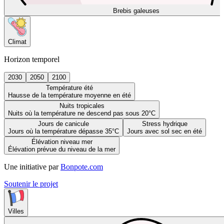
Brebis galeuses
Climat
Horizon temporel
2030
2050
2100
Température été
Hausse de la température moyenne en été
Nuits tropicales
Nuits où la température ne descend pas sous 20°C
Jours de canicule
Stress hydrique
Jours où la température dépasse 35°C
Jours avec sol sec en été
Élévation niveau mer
Élévation prévue du niveau de la mer
Une initiative par
Bonpote.com
Soutenir le projet
Villes