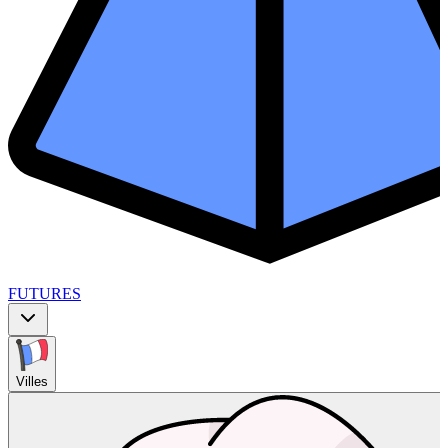
FUTURES
Villes