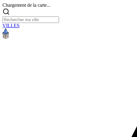
Chargement de la carte...
VILLES