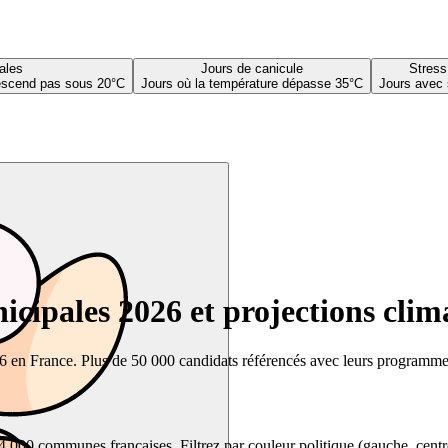
ales
Jours de canicule
Stress
descend pas sous 20°C
Jours où la température dépasse 35°C
Jours avec 
cipales 2026 et projections clim
26 en France. Plus de 50 000 candidats référencés avec leurs programmes,
00 communes françaises. Filtrez par couleur politique (gauche, centre, dr