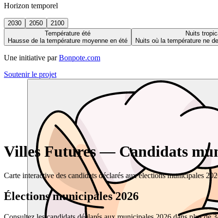
Horizon temporel
2030
2050
2100
Température été
Nuits tropic
Hausse de la température moyenne en été
Nuits où la température ne 
Une initiative par
Bonpote.com
Soutenir le projet
Villes Futures — Candidats muni
Carte interactive des candidats déclarés aux élections municipales 20
Élections municipales 2026
Consultez les candidats déclarés aux municipales 2026 dans plus de 34 0