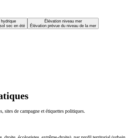
 hydrique
Élévation niveau mer
sol sec en été
Élévation prévue du niveau de la mer
atiques
 sites de campagne et étiquettes politiques.
oite, écologistes, extrême-droite), par profil territorial (urbain,