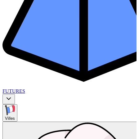
FUTURES
Villes