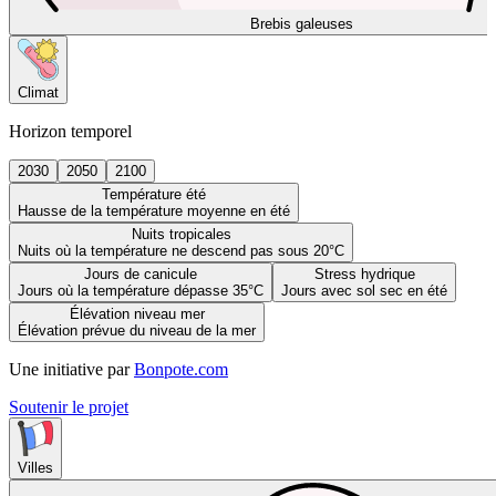
Brebis galeuses
Climat
Horizon temporel
2030
2050
2100
Température été
Hausse de la température moyenne en été
Nuits tropicales
Nuits où la température ne descend pas sous 20°C
Jours de canicule
Stress hydrique
Jours où la température dépasse 35°C
Jours avec sol sec en été
Élévation niveau mer
Élévation prévue du niveau de la mer
Une initiative par
Bonpote.com
Soutenir le projet
Villes