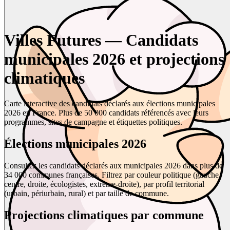
Villes Futures — Candidats
municipales 2026 et projections
climatiques
Carte interactive des candidats déclarés aux élections municipales
2026 en France. Plus de 50 000 candidats référencés avec leurs
programmes, sites de campagne et étiquettes politiques.
Élections municipales 2026
Consultez les candidats déclarés aux municipales 2026 dans plus de
34 000 communes françaises. Filtrez par couleur politique (gauche,
centre, droite, écologistes, extrême-droite), par profil territorial
(urbain, périurbain, rural) et par taille de commune.
Projections climatiques par commune