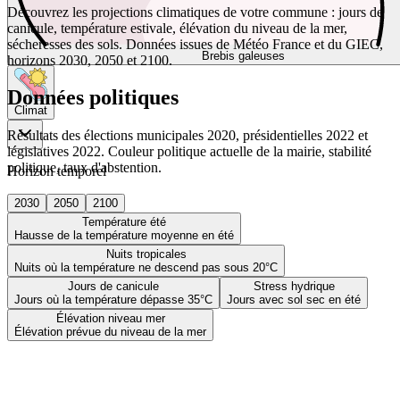
Découvrez les projections climatiques de votre commune : jours de
canicule, température estivale, élévation du niveau de la mer,
sécheresses des sols. Données issues de Météo France et du GIEC,
Brebis galeuses
horizons 2030, 2050 et 2100.
Données politiques
Climat
Résultats des élections municipales 2020, présidentielles 2022 et
législatives 2022. Couleur politique actuelle de la mairie, stabilité
politique, taux d'abstention.
Horizon temporel
2030
2050
2100
Température été
Hausse de la température moyenne en été
Nuits tropicales
Nuits où la température ne descend pas sous 20°C
Jours de canicule
Stress hydrique
Jours où la température dépasse 35°C
Jours avec sol sec en été
Élévation niveau mer
Élévation prévue du niveau de la mer