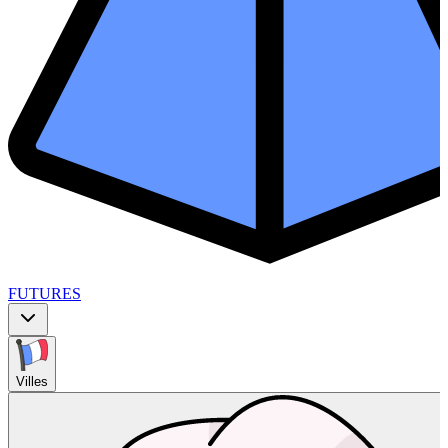
FUTURES
Villes