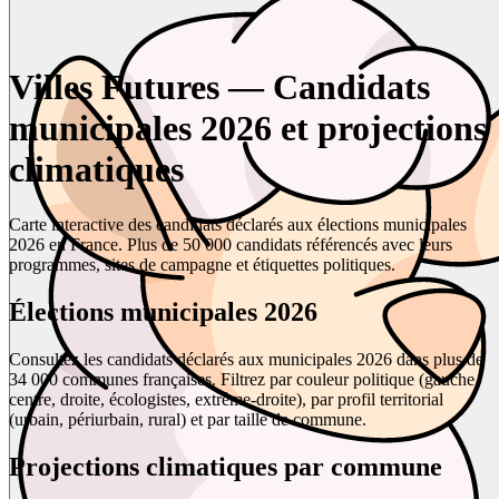
Villes Futures — Candidats
municipales 2026 et projections
climatiques
Carte interactive des candidats déclarés aux élections municipales
2026 en France. Plus de 50 000 candidats référencés avec leurs
programmes, sites de campagne et étiquettes politiques.
Élections municipales 2026
Consultez les candidats déclarés aux municipales 2026 dans plus de
34 000 communes françaises. Filtrez par couleur politique (gauche,
centre, droite, écologistes, extrême-droite), par profil territorial
(urbain, périurbain, rural) et par taille de commune.
Projections climatiques par commune