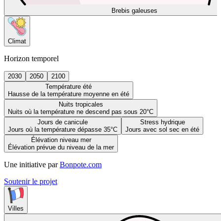
Brebis galeuses
Climat
Horizon temporel
2030
2050
2100
Température été
Hausse de la température moyenne en été
Nuits tropicales
Nuits où la température ne descend pas sous 20°C
Jours de canicule
Stress hydrique
Jours où la température dépasse 35°C
Jours avec sol sec en été
Élévation niveau mer
Élévation prévue du niveau de la mer
Une initiative par
Bonpote.com
Soutenir le projet
Villes