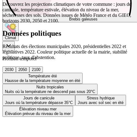
Découvrez les projections climatiques de votre commune : jours de
canicule, température estivale, élévation du niveau de la mer,
sécheresses des sols. Données issues de Météo France et du GIEC,
Brebis galeuses
horizons 2030, 2050 et 2100.
Données politiques
Climat
Résultats des élections municipales 2020, présidentielles 2022 et
législatives 2022. Couleur politique actuelle de la mairie, stabilité
politique, taux d'abstention.
Horizon temporel
2030
2050
2100
Température été
Hausse de la température moyenne en été
Nuits tropicales
Nuits où la température ne descend pas sous 20°C
Jours de canicule
Stress hydrique
Jours où la température dépasse 35°C
Jours avec sol sec en été
Élévation niveau mer
Élévation prévue du niveau de la mer