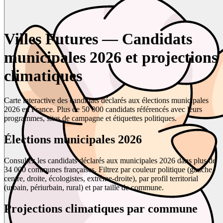
Villes Futures — Candidats
municipales 2026 et projections
climatiques
Carte interactive des candidats déclarés aux élections municipales
2026 en France. Plus de 50 000 candidats référencés avec leurs
programmes, sites de campagne et étiquettes politiques.
Élections municipales 2026
Consultez les candidats déclarés aux municipales 2026 dans plus de
34 000 communes françaises. Filtrez par couleur politique (gauche,
centre, droite, écologistes, extrême-droite), par profil territorial
(urbain, périurbain, rural) et par taille de commune.
Projections climatiques par commune