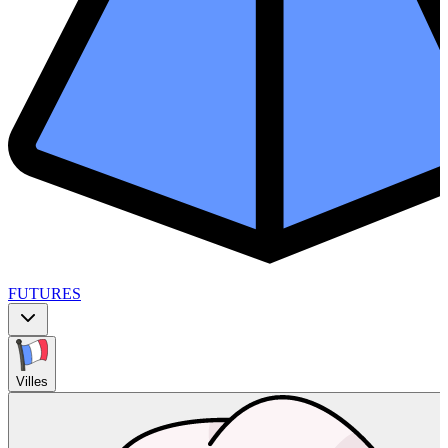
FUTURES
Villes