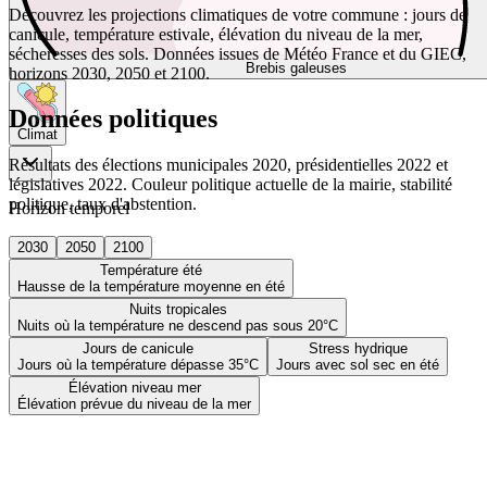
Découvrez les projections climatiques de votre commune : jours de
canicule, température estivale, élévation du niveau de la mer,
sécheresses des sols. Données issues de Météo France et du GIEC,
Brebis galeuses
horizons 2030, 2050 et 2100.
Données politiques
Climat
Résultats des élections municipales 2020, présidentielles 2022 et
législatives 2022. Couleur politique actuelle de la mairie, stabilité
politique, taux d'abstention.
Horizon temporel
2030
2050
2100
Température été
Hausse de la température moyenne en été
Nuits tropicales
Nuits où la température ne descend pas sous 20°C
Jours de canicule
Stress hydrique
Jours où la température dépasse 35°C
Jours avec sol sec en été
Élévation niveau mer
Élévation prévue du niveau de la mer