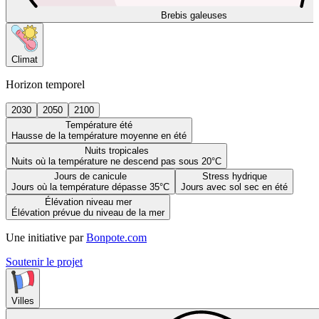
Brebis galeuses
Climat
Horizon temporel
2030
2050
2100
Température été
Hausse de la température moyenne en été
Nuits tropicales
Nuits où la température ne descend pas sous 20°C
Jours de canicule
Stress hydrique
Jours où la température dépasse 35°C
Jours avec sol sec en été
Élévation niveau mer
Élévation prévue du niveau de la mer
Une initiative par
Bonpote.com
Soutenir le projet
Villes