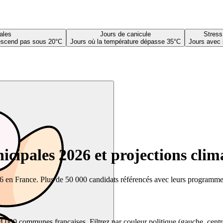
ales
Jours de canicule
Stress
descend pas sous 20°C
Jours où la température dépasse 35°C
Jours avec 
cipales 2026 et projections clim
26 en France. Plus de 50 000 candidats référencés avec leurs programmes,
00 communes françaises. Filtrez par couleur politique (gauche, centre, dr