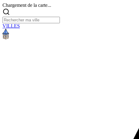
Chargement de la carte...
VILLES