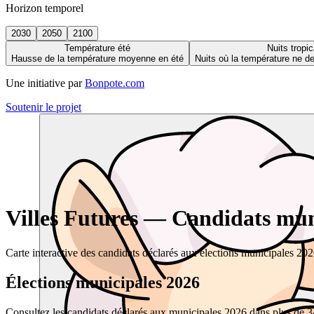
Horizon temporel
2030
2050
2100
Température été
Nuits tropic
Hausse de la température moyenne en été
Nuits où la température ne 
Une initiative par
Bonpote.com
Soutenir le projet
Villes Futures — Candidats muni
Carte interactive des candidats déclarés aux élections municipales 20
Élections municipales 2026
Consultez les candidats déclarés aux municipales 2026 dans plus de 34 0