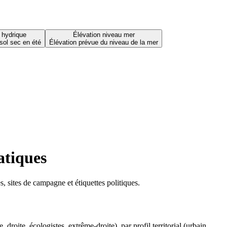
 hydrique
Élévation niveau mer
sol sec en été
Élévation prévue du niveau de la mer
atiques
 sites de campagne et étiquettes politiques.
oite, écologistes, extrême-droite), par profil territorial (urbain,