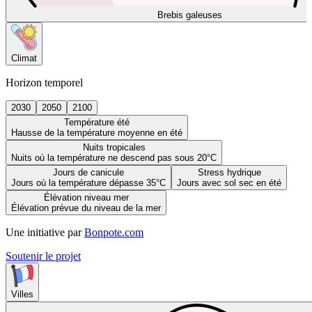
Brebis galeuses
Climat
Horizon temporel
2030
2050
2100
Température été
Hausse de la température moyenne en été
Nuits tropicales
Nuits où la température ne descend pas sous 20°C
Jours de canicule
Stress hydrique
Jours où la température dépasse 35°C
Jours avec sol sec en été
Élévation niveau mer
Élévation prévue du niveau de la mer
Une initiative par
Bonpote.com
Soutenir le projet
Villes