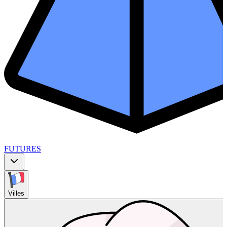
FUTURES
Villes