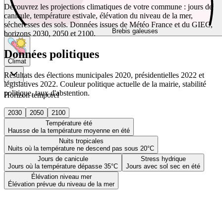
Découvrez les projections climatiques de votre commune : jours de
canicule, température estivale, élévation du niveau de la mer,
sécheresses des sols. Données issues de Météo France et du GIEC,
Brebis galeuses
horizons 2030, 2050 et 2100.
Données politiques
Climat
Résultats des élections municipales 2020, présidentielles 2022 et
législatives 2022. Couleur politique actuelle de la mairie, stabilité
politique, taux d'abstention.
Horizon temporel
2030
2050
2100
Température été
Hausse de la température moyenne en été
Nuits tropicales
Nuits où la température ne descend pas sous 20°C
Jours de canicule
Stress hydrique
Jours où la température dépasse 35°C
Jours avec sol sec en été
Élévation niveau mer
Élévation prévue du niveau de la mer