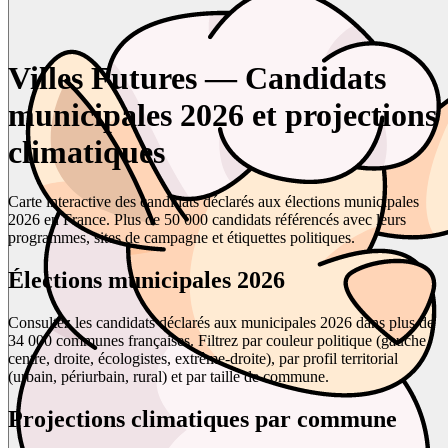
Villes Futures — Candidats
municipales 2026 et projections
climatiques
Carte interactive des candidats déclarés aux élections municipales
2026 en France. Plus de 50 000 candidats référencés avec leurs
programmes, sites de campagne et étiquettes politiques.
Élections municipales 2026
Consultez les candidats déclarés aux municipales 2026 dans plus de
34 000 communes françaises. Filtrez par couleur politique (gauche,
centre, droite, écologistes, extrême-droite), par profil territorial
(urbain, périurbain, rural) et par taille de commune.
Projections climatiques par commune