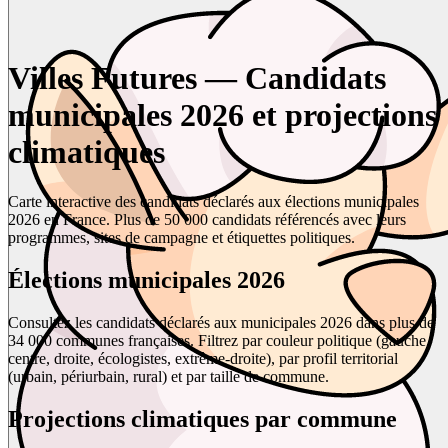
Villes Futures — Candidats
municipales 2026 et projections
climatiques
Carte interactive des candidats déclarés aux élections municipales
2026 en France. Plus de 50 000 candidats référencés avec leurs
programmes, sites de campagne et étiquettes politiques.
Élections municipales 2026
Consultez les candidats déclarés aux municipales 2026 dans plus de
34 000 communes françaises. Filtrez par couleur politique (gauche,
centre, droite, écologistes, extrême-droite), par profil territorial
(urbain, périurbain, rural) et par taille de commune.
Projections climatiques par commune