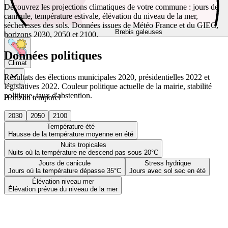
Découvrez les projections climatiques de votre commune : jours de
canicule, température estivale, élévation du niveau de la mer,
sécheresses des sols. Données issues de Météo France et du GIEC,
Brebis galeuses
horizons 2030, 2050 et 2100.
Données politiques
Climat
Résultats des élections municipales 2020, présidentielles 2022 et
législatives 2022. Couleur politique actuelle de la mairie, stabilité
politique, taux d'abstention.
Horizon temporel
2030
2050
2100
Température été
Hausse de la température moyenne en été
Nuits tropicales
Nuits où la température ne descend pas sous 20°C
Jours de canicule
Stress hydrique
Jours où la température dépasse 35°C
Jours avec sol sec en été
Élévation niveau mer
Élévation prévue du niveau de la mer