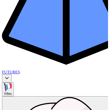
FUTURES
Villes