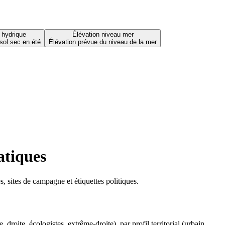
 hydrique
Élévation niveau mer
sol sec en été
Élévation prévue du niveau de la mer
atiques
 sites de campagne et étiquettes politiques.
oite, écologistes, extrême-droite), par profil territorial (urbain,