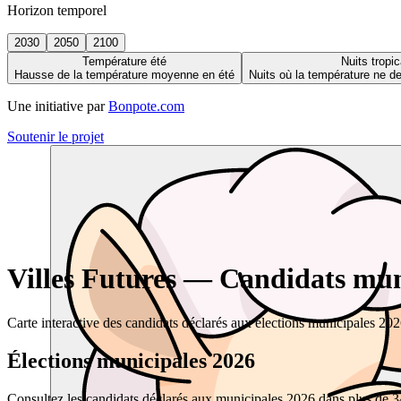
Horizon temporel
2030
2050
2100
Température été
Nuits tropic
Hausse de la température moyenne en été
Nuits où la température ne 
Une initiative par
Bonpote.com
Soutenir le projet
Villes Futures — Candidats muni
Carte interactive des candidats déclarés aux élections municipales 20
Élections municipales 2026
Consultez les candidats déclarés aux municipales 2026 dans plus de 34 0