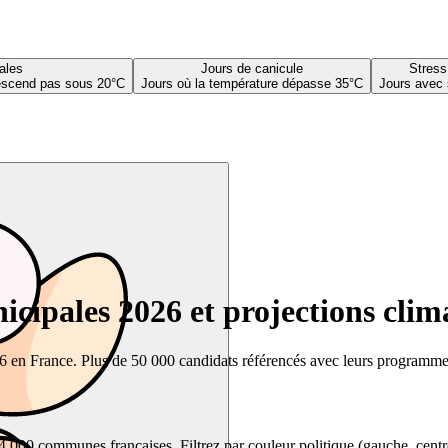
ales
Jours de canicule
Stress
descend pas sous 20°C
Jours où la température dépasse 35°C
Jours avec 
cipales 2026 et projections clim
26 en France. Plus de 50 000 candidats référencés avec leurs programmes,
00 communes françaises. Filtrez par couleur politique (gauche, centre, dr