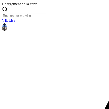
Chargement de la carte...
VILLES