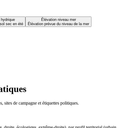
 hydrique
Élévation niveau mer
sol sec en été
Élévation prévue du niveau de la mer
atiques
 sites de campagne et étiquettes politiques.
oite, écologistes, extrême-droite), par profil territorial (urbain,