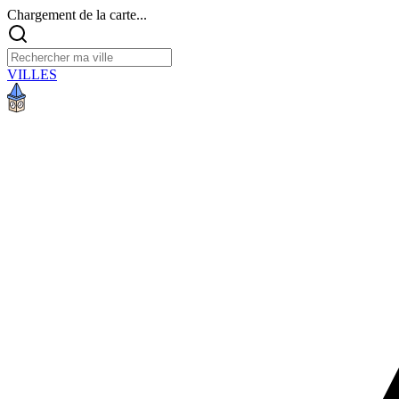
Chargement de la carte...
VILLES