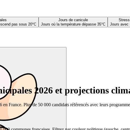
ales
Jours de canicule
Stress
descend pas sous 20°C
Jours où la température dépasse 35°C
Jours avec 
cipales 2026 et projections clim
26 en France. Plus de 50 000 candidats référencés avec leurs programmes,
00 communes françaises. Filtrez par couleur politique (gauche, centre, dr