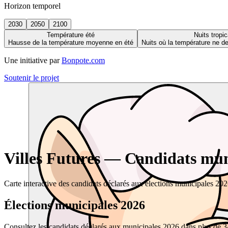
Horizon temporel
2030
2050
2100
Température été
Nuits tropic
Hausse de la température moyenne en été
Nuits où la température ne 
Une initiative par
Bonpote.com
Soutenir le projet
Villes Futures — Candidats muni
Carte interactive des candidats déclarés aux élections municipales 20
Élections municipales 2026
Consultez les candidats déclarés aux municipales 2026 dans plus de 34 0