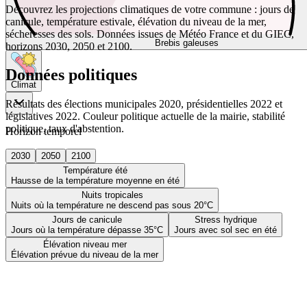
Découvrez les projections climatiques de votre commune : jours de
canicule, température estivale, élévation du niveau de la mer,
sécheresses des sols. Données issues de Météo France et du GIEC,
Brebis galeuses
horizons 2030, 2050 et 2100.
Données politiques
Climat
Résultats des élections municipales 2020, présidentielles 2022 et
législatives 2022. Couleur politique actuelle de la mairie, stabilité
politique, taux d'abstention.
Horizon temporel
2030
2050
2100
Température été
Hausse de la température moyenne en été
Nuits tropicales
Nuits où la température ne descend pas sous 20°C
Jours de canicule
Stress hydrique
Jours où la température dépasse 35°C
Jours avec sol sec en été
Élévation niveau mer
Élévation prévue du niveau de la mer