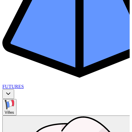
FUTURES
Villes