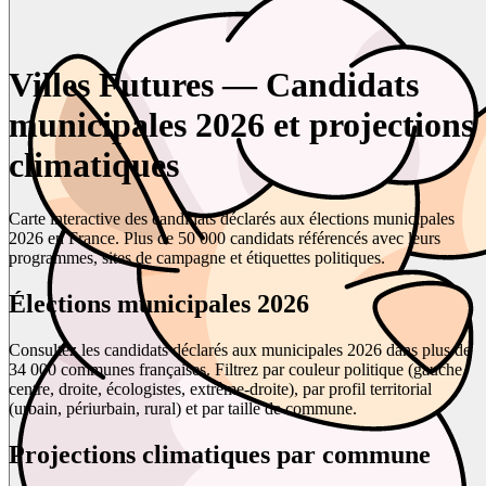
Villes Futures — Candidats
municipales 2026 et projections
climatiques
Carte interactive des candidats déclarés aux élections municipales
2026 en France. Plus de 50 000 candidats référencés avec leurs
programmes, sites de campagne et étiquettes politiques.
Élections municipales 2026
Consultez les candidats déclarés aux municipales 2026 dans plus de
34 000 communes françaises. Filtrez par couleur politique (gauche,
centre, droite, écologistes, extrême-droite), par profil territorial
(urbain, périurbain, rural) et par taille de commune.
Projections climatiques par commune