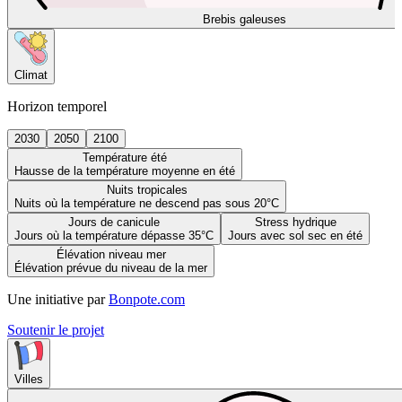
Brebis galeuses
Climat
Horizon temporel
2030
2050
2100
Température été
Hausse de la température moyenne en été
Nuits tropicales
Nuits où la température ne descend pas sous 20°C
Jours de canicule
Stress hydrique
Jours où la température dépasse 35°C
Jours avec sol sec en été
Élévation niveau mer
Élévation prévue du niveau de la mer
Une initiative par
Bonpote.com
Soutenir le projet
Villes